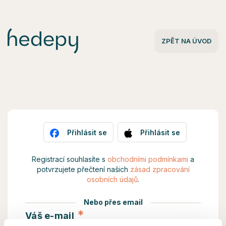
Hedepy - Přihlášení
ZPĚT NA ÚVOD
Přihlásit se
Přihlásit se
Registrací souhlasíte s
obchodními podmínkami
a
potvrzujete přečtení našich
zásad zpracování
osobních údajů
.
Nebo přes email
*
Váš e-mail