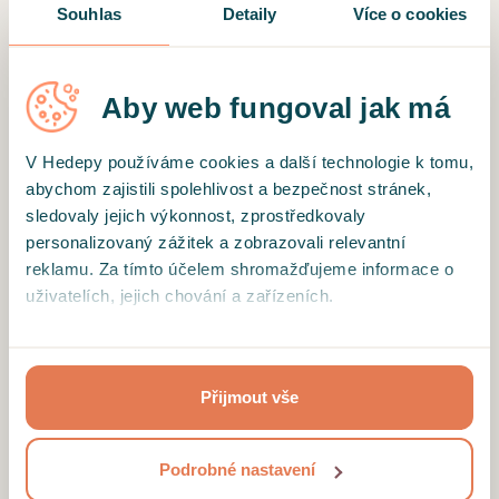
Souhlas
Detaily
Více o cookies
Aby web fungoval jak má
*
Heslo
V Hedepy používáme cookies a další technologie k tomu,
abychom zajistili spolehlivost a bezpečnost stránek,
sledovaly jejich výkonnost, zprostředkovaly
Zapomněli jste heslo?
personalizovaný zážitek a zobrazovali relevantní
reklamu. Za tímto účelem shromažďujeme informace o
uživatelích, jejich chování a zařízeních.
PŘIHLÁSIT SE
Kliknutím na tlačítko “Přijmout vše”, toto přijímáte a
souhlasíte s tím, že tyto informace budeme sdílet se
Přijmout vše
Ještě nemáte účet?
třetími stranami, např. s partnery zajišťujícími analytiku
Registrovat se
našich stránek nebo provozovateli reklamních systémů.
Projděte si podrobný přehled cookies a
podmínky jejich
Podrobné nastavení
užívání
.