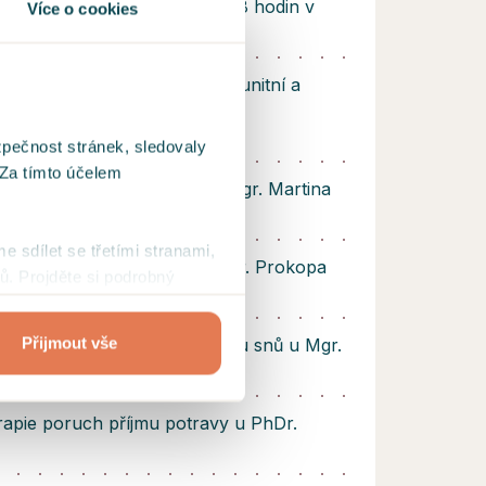
ovaným klientem v rozsahu 48 hodin v
Více o cookies
enostní část výcviku v komunitní a
erapii v počtu 579 hodin v
ém směru PVŠPS
zpečnost stránek, sledovaly
 Za tímto účelem
vražedné jednání klienta u Mgr. Martina
hodin
me sdílet se třetími stranami,
semináře hagioterapie u MUDr. Prokopa
ů. Projděte si podrobný
Přijmout vše
 v daseinsanalytickém výkladu snů u Mgr.
 rozsahu 120 hodin
apie poruch příjmu potravy u PhDr.