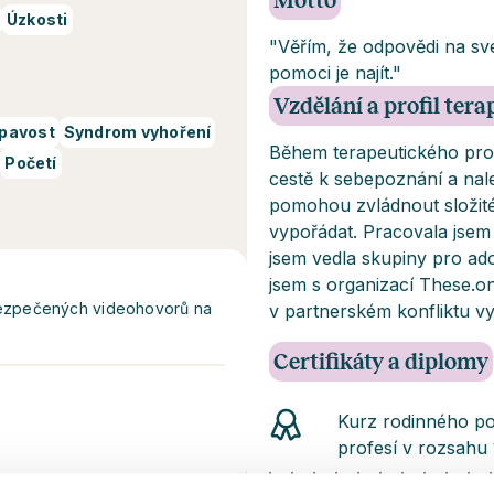
Motto
Úzkosti
"Věřím, že odpovědi na sv
pomoci je najít."
Vzdělání a profil ter
pavost
Syndrom vyhoření
Během terapeutického pro
Početí
cestě k sebepoznání a nal
pomohou zvládnout složité 
vypořádat. Pracovala jsem
jsem vedla skupiny pro ado
jsem s organizací These.one
abezpečených videohovorů na
v partnerském konfliktu v
Certifikáty a diplomy
Kurz rodinného po
profesí v rozsahu