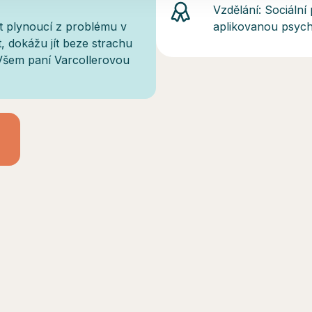
Vzdělání: Sociáln
st plynoucí z problému v
aplikovanou psych
t, dokážu jít beze strachu
Všem paní Varcollerovou