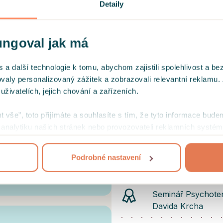
Práce s traumatiz
Detaily
Remediu
Ukončená sebezkuš
ungoval jak má
skupinové psychot
daseinsanalytick
 další technologie k tomu, abychom zajistili spolehlivost a be
ovaly personalizovaný zážitek a zobrazovali relevantní reklamu.
Sebevražda a sebe
ivatelích, jejich chování a zařízeních.
Peška v počtu 12 
í za pomoc, přestože žít a
ut vše”, toto přijímáte a souhlasíte s tím, že tyto informace bude
ždý sám.
Sebezkušenostní 
mi analytiku našich stránek nebo provozovateli reklamních systém
Remeše
jejich užívání
.
Podrobné nastavení
Výcvikový seminář
Lukáše Králíčka v
říští.
Seminář Psychoter
Davida Krcha