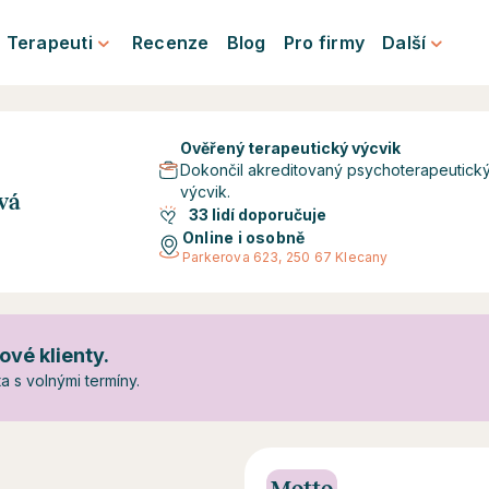
Terapeuti
Recenze
Blog
Pro firmy
Další
Ověřený terapeutický výcvik
Dokončil akreditovaný psychoterapeutick
výcvik.
vá
33 lidí doporučuje
Online i osobně
Parkerova 623, 250 67 Klecany
ové klienty.
 s volnými termíny.