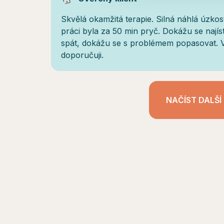
Skvělá okamžitá terapie. Silná náhlá úzko
práci byla za 50 min pryč. Dokážu se najís
spát, dokážu se s problémem popasovat. 
doporučuji.
NAČÍST DALŠÍ