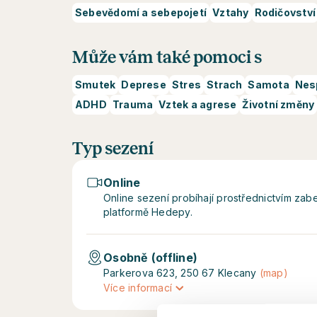
Sebevědomí a sebepojetí
Vztahy
Rodičovství
Může vám také pomoci s
Smutek
Deprese
Stres
Strach
Samota
Nes
ADHD
Trauma
Vztek a agrese
Životní změny
Typ sezení
Online
Online sezení probíhají prostřednictvím z
platformě Hedepy.
Osobně (offline)
Parkerova 623, 250 67 Klecany
(map)
Více informací