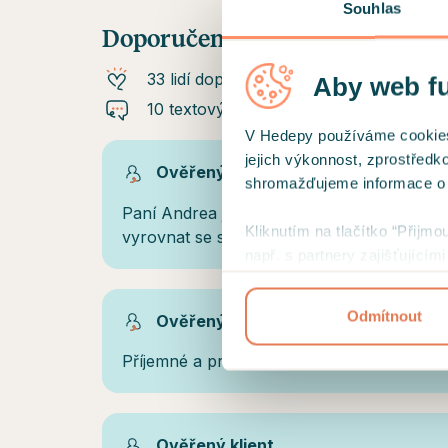
Souhlas
Doporučení od klientů
33 lidí doporučuje
Aby web f
10 textových doporučení
V Hedepy používáme cookies a
jejich výkonnost, zprostředk
Ověřený klient
shromažďujeme informace o už
Paní Andrea je výborný terapeut a děkuji j
Kliknutím na tlačítko “Přijmo
vyrovnat se se svými problémy již musí ka
např. s partnery zajišťující
přehled cookies a
podmínky 
Odmítnout
Ověřený klient
Příjemné a produktivní sezení, těším se na p
Ověřený klient