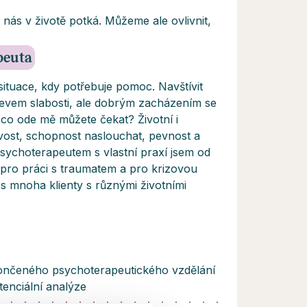
nás v životě potká. Můžeme ale ovlivnit,
apeuta
 situace, kdy potřebuje pomoc. Navštívit
evem slabosti, ale dobrým zacházením se
co ode mě můžete čekat? Životní i
vost, schopnost naslouchat, pevnost a
ychoterapeutem s vlastní praxí jsem od
 pro práci s traumatem a pro krizovou
 s mnoha klienty s různými životními
ukončeného psychoterapeutického vzdělání
stenciální analýze