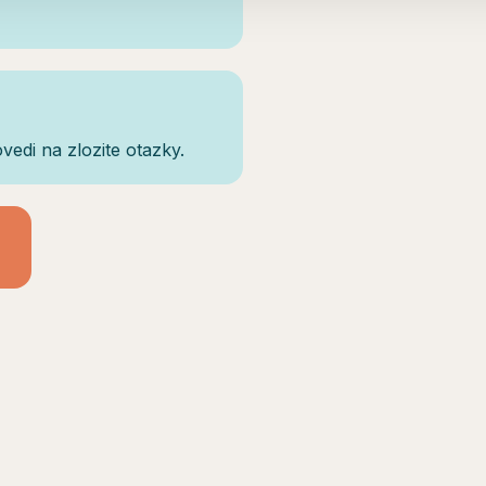
edi na zlozite otazky.