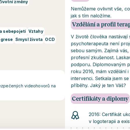
Životní změny
Nemůžeme ovlivnit vše, co 
jak s tím naložíme.
Vzdělání a profil ter
a sebepojetí
Vztahy
V životě člověka nastávají
agrese
Smysl života
OCD
psychoterapeuta není proj
sebou samým. Zajímá vás, 
profesní zkušenost. Laska
podporu. Diplomovaným ps
roku 2016, mám vzdělání i
intervenci. Setkala jsem se
příběhy. Jaký je ten Váš?
abezpečených videohovorů na
Certifikáty a diplomy
2016: Certifikát 
v logoterapii a exi