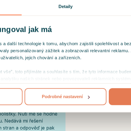
2016: Potvrzení o 
Detaily
2006: Osvědčení o
ungoval jak má
lik sezení. Je zkušená,
2004: Diplom o uk
 přístupem. V terapii je
fakulty
 další technologie k tomu, abychom zajistili spolehlivost a be
ých setkání, jak a kam se
ovaly personalizovaný zážitek a zobrazovali relevantní reklamu.
uaci z nových úhlů
ivatelích, jejich chování a zařízeních.
, čemu věnovat pozornost
dobí.
ut vše”, toto přijímáte a souhlasíte s tím, že tyto informace bude
mi analytiku našich stránek nebo provozovateli reklamních systém
jejich užívání
.
Podrobné nastavení
. Snaží se jít s problémy
bolístky. Nutí mě se hodně
u. Nedává mi řešení
h stran a odpověď je pak