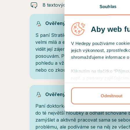
8 textových doporučení
Souhlas
Ověřený klient
Aby web f
S paní Stratilovou máme za sebou již něko
velmi milá a empatická terapeutka s lidským
V Hedepy používáme cookies a
vidět její zájem, ptá se i na sdílení z minul
jejich výkonnost, zprostředk
posouvám. Pomáhá mi nahlížet na mou sit
shromažďujeme informace o už
pohledu a vždy si odnáším jednoduchý tip
nebo co zkoušet měnit v nadcházejícím ob
Kliknutím na tlačítko “Přijmo
např. s partnery zajišťující
přehled cookies a
podmínky 
Ověřený klient
Odmítnout
Paní doktorka je velmi empatická a chápavá
do té největší hloubky a odhalit schované 
zamýšlet a aktivně pracovat sama se sebo
problému, ale podíváme se na něj ze všec