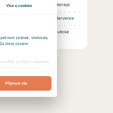
absolvování výcviku v Traumaterapii
Více o cookies
 absolvování kurzu krizové intervence
ončení Pražské psychoterapeutické
zpečnost stránek, sledovaly
 Za tímto účelem
me sdílet se třetími stranami,
ů. Projděte si podrobný
Přijmout vše