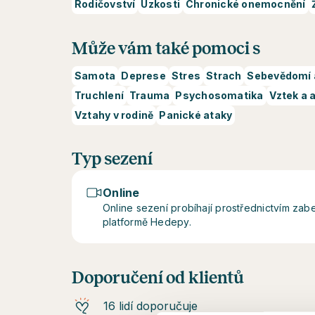
Rodičovství
Úzkosti
Chronické onemocnění
Může vám také pomoci s
Samota
Deprese
Stres
Strach
Sebevědomí 
Truchlení
Trauma
Psychosomatika
Vztek a 
Vztahy v rodině
Panické ataky
Typ sezení
Online
Online sezení probíhají prostřednictvím z
platformě Hedepy.
Doporučení od klientů
16 lidí doporučuje