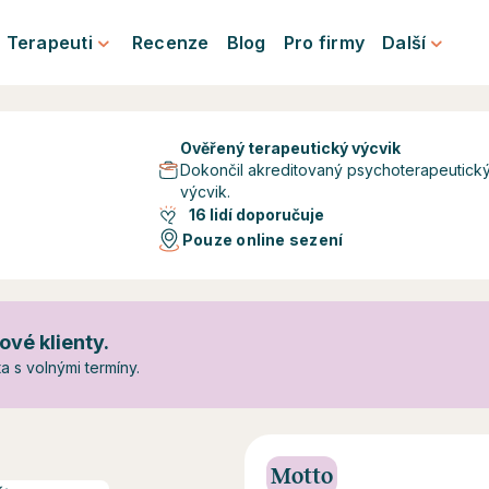
Terapeuti
Recenze
Blog
Pro firmy
Další
Ověřený terapeutický výcvik
Dokončil akreditovaný psychoterapeutick
výcvik.
16 lidí doporučuje
Pouze online sezení
ové klienty.
 s volnými termíny.
Motto