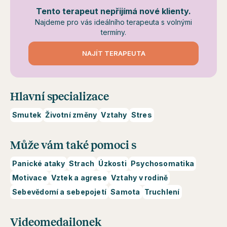
Tento terapeut nepřijímá nové klienty.
Najdeme pro vás ideálního terapeuta s volnými
termíny.
NAJÍT TERAPEUTA
Hlavní specializace
Smutek
Životní změny
Vztahy
Stres
Může vám také pomoci s
Panické ataky
Strach
Úzkosti
Psychosomatika
Motivace
Vztek a agrese
Vztahy v rodině
Sebevědomí a sebepojetí
Samota
Truchlení
Videomedailonek