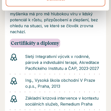
komunikaci a zlepšení vztahů v rodinách. I já
věřím, že "změna je možná vždy" a tato
myšlenka má pro mě hlubokou víru v lidský
potenciál k růstu, přizpůsobení a zlepšení, bez
ohledu na situaci, ve které se člověk zrovna
nachází.
Certifikáty a diplomy
5letý Integrativní výcvik v rodinné,
párové a individuální terapii, Akreditace
Pacifického Institutu a ČAP, 2023-2027
Ing., Vysoká škola obchodní V Praze
o.p.s., Praha, 2013
Základní krizová intervence v kontextu
sociálních služeb, Remedium Praha