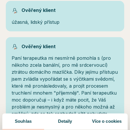
Ověřený klient
úžasná, lidský přístup
Ověřený klient
Paní terapeutka mi nesmírně pomohla s (pro
někoho zcela banální, pro mě srdcervoucí)
ztrátou domácího mazlíčka. Díky jejímu přístupu
jsem zvládla vypořádat se s výčitkami svědomí,
které mě pronásledovaly, a projít procesem
truchlení mnohem "příjemněji". Paní terapeutku
moc doporučuji – i když máte pocit, že Váš
problém je nesmyslný a pro někoho možná až
směšný, zde se tak rozhodně cítit nebudete.
Souhlas
Detaily
Více o cookies