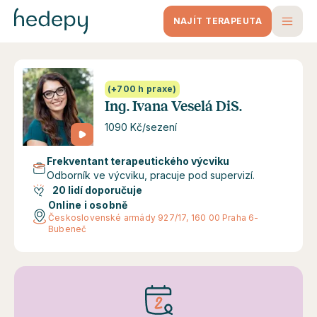
NAJÍT TERAPEUTA
(+700 h praxe)
Ing. Ivana Veselá DiS.
1090 Kč/sezení
Frekventant terapeutického výcviku
Odborník ve výcviku, pracuje pod supervizí.
20 lidí doporučuje
Online i osobně
Československé armády 927/17, 160 00 Praha 6-
Bubeneč