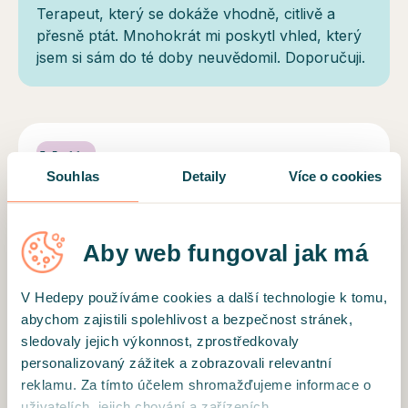
Terapeut, který se dokáže vhodně, citlivě a
přesně ptát. Mnohokrát mi poskytl vhled, který
jsem si sám do té doby neuvědomil. Doporučuji.
Motto
Souhlas
Detaily
Více o cookies
„Jdi do sebe, do svých hlubin a nejprve poznej
sám sebe, pak pochopíš, proč musíš
onemocnět, a snad se tomu, abys onemocněl,
Aby web fungoval jak má
vyhneš." Sigmund Freud
Vzdělání a profil terapeuta
V Hedepy používáme cookies a další technologie k tomu,
abychom zajistili spolehlivost a bezpečnost stránek,
Poskytuji psychoanalytickou psychoterapii
sledovaly jejich výkonnost, zprostředkovaly
lidem, kteří se nachází v nelehké životní situaci
personalizovaný zážitek a zobrazovali relevantní
a zároveň mají chuť a odvahu jí řešit. Zaměřuji
reklamu. Za tímto účelem shromažďujeme informace o
se spíše na dlouhodobější terapie, kde
uživatelích, jejich chování a zařízeních.