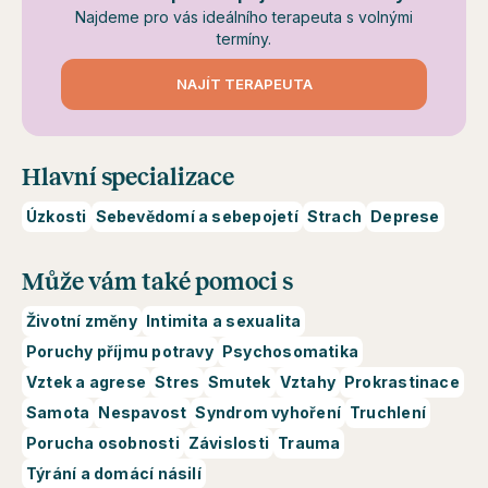
Najdeme pro vás ideálního terapeuta s volnými
termíny.
NAJÍT TERAPEUTA
Hlavní specializace
Úzkosti
Sebevědomí a sebepojetí
Strach
Deprese
Může vám také pomoci s
Životní změny
Intimita a sexualita
Poruchy příjmu potravy
Psychosomatika
Vztek a agrese
Stres
Smutek
Vztahy
Prokrastinace
Samota
Nespavost
Syndrom vyhoření
Truchlení
Porucha osobnosti
Závislosti
Trauma
Týrání a domácí násilí