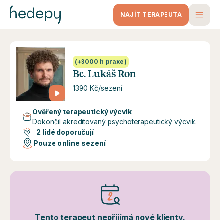
NAJÍT TERAPEUTA
(+3000 h praxe)
Bc. Lukáš Ron
1390 Kč/sezení
Ověřený terapeutický výcvik
Dokončil akreditovaný psychoterapeutický výcvik.
2 lidé doporučují
Pouze online sezení
Tento terapeut nepřijímá nové klienty.