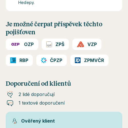
Hedepy.
Je možné čerpat příspěvek těchto
pojišťoven
OZP
ZPŠ
VZP
RBP
ČPZP
ZPMVČR
Doporučení od klientů
2 lidé doporučují
1 textové doporučení
Ověřený klient