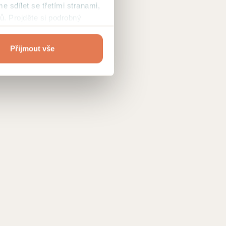
me sdílet se třetími stranami,
ů. Projděte si podrobný
Přijmout vše