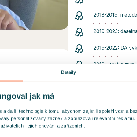
2018-2019: metoda
2019-2023: daseins
2019-2022: DA výk
2019 - trvá aktivní
abezpečených videohovorů na
Detaily
člen České asocia
ungoval jak má
o pojišťoven
člen České daseins
 další technologie k tomu, abychom zajistili spolehlivost a be
ovaly personalizovaný zážitek a zobrazovali relevantní reklamu.
ivatelích, jejich chování a zařízeních.