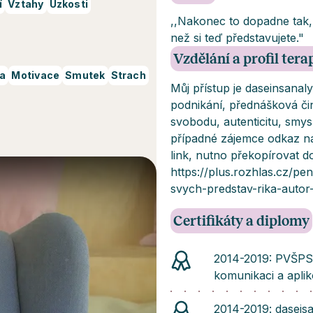
í
Vztahy
Úzkosti
,,Nakonec to dopadne tak, j
než si teď představujete."
Vzdělání a profil ter
ta
Motivace
Smutek
Strach
Můj přístup je daseinsanal
podnikání, přednášková čin
svobodu, autenticitu, smys
případné zájemce odkaz n
link, nutno překopírovat d
https://plus.rozhlas.cz/pe
svych-predstav-rika-auto
Certifikáty a diplomy
2014-2019: PVŠPS 
komunikaci a apli
2014-2019: daseisa