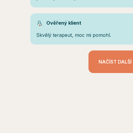
Ověřený klient
Skvělý terapeut, moc mi pomohl.
NAČÍST DALŠÍ