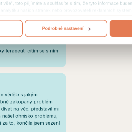
ut vše”, toto přijímáte a souhlasíte s tím, že tyto informace bude
mi analytiku našich stránek nebo provozovateli reklamních systém
jejich užívání
.
Podrobné nastavení
ký terapeut, cítím se s ním
m věděla s jakým
obně zakopaný problém,
dívat na věc. představil mi
a našel ohnisko problému,
 za to, končila jsem sezení