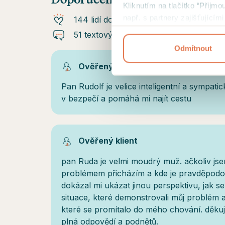
Kliknutím na tlačítko “Přijmo
např. s partnery zajišťující
144 lidí doporučuje
přehled cookies a
podmínky 
51 textových doporučení
Odmítnout
Ověřený klient
Pan Rudolf je velice inteligentní a sympatic
v bezpečí a pomáhá mi najít cestu
Ověřený klient
pan Ruda je velmi moudrý muž. ačkoliv jse
problémem přicházím a kde je pravděpod
dokázal mi ukázat jinou perspektivu, jak se 
situace, které demonstrovali můj problém 
které se promítalo do mého chování. děkuji
plná odpovědí a podnětů.