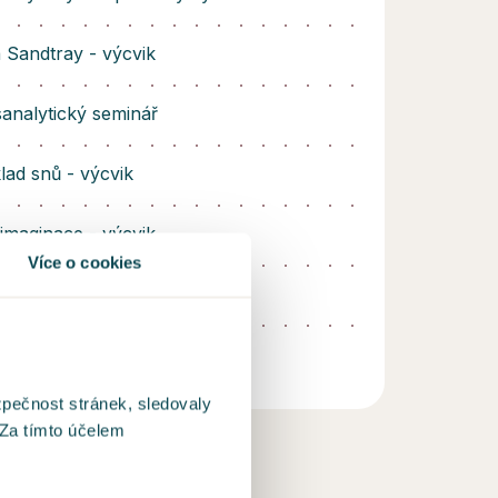
 Sandtray - výcvik
analytický seminář
lad snů - výcvik
 imaginace - výcvik
Více o cookies
ce pro psychoterapii
analytické společnosti
zpečnost stránek, sledovaly
 Za tímto účelem