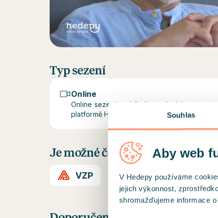
Typ sezení
Online
Online sezení probíhají prostřednictvím z
platformě Hedepy.
Souhlas
Aby web f
Je možné čerpat příspěvek těcht
VZP
V Hedepy používáme cookies a
jejich výkonnost, zprostředk
shromažďujeme informace o už
Doporučení od klientů