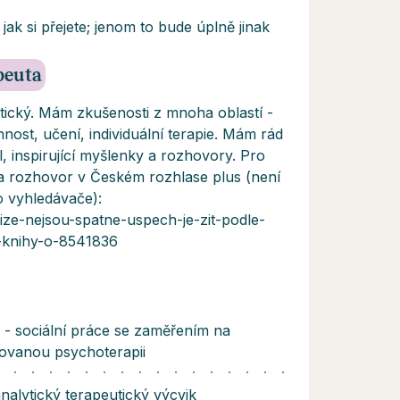
ak si přejete; jenom to bude úplně jinak
apeuta
ytický. Mám zkušenosti z mnoha oblastí -
nost, učení, individuální terapie. Mám rád
l, inspirující myšlenky a rozhovory. Pro
a rozhovor v Českém rozhlase plus (není
o vyhledávače):
nize-nejsou-spatne-uspech-je-zit-podle-
r-knihy-o-8541836
- sociální práce se zaměřením na
kovanou psychoterapii
nalytický terapeutický výcvik