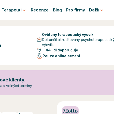
Terapeuti
Recenze
Blog
Pro firmy
Další
Ověřený terapeutický výcvik
Dokončil akreditovaný psychoterapeutick
výcvik.
n
144 lidí doporučuje
Pouze online sezení
ové klienty.
 s volnými termíny.
Motto