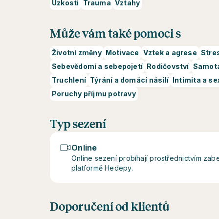
Úzkosti
Trauma
Vztahy
Může vám také pomoci s
Životní změny
Motivace
Vztek a agrese
Stre
Sebevědomí a sebepojetí
Rodičovství
Samot
Truchlení
Týrání a domácí násilí
Intimita a se
Poruchy příjmu potravy
Typ sezení
Online
Online sezení probíhají prostřednictvím z
platformě Hedepy.
Doporučení od klientů