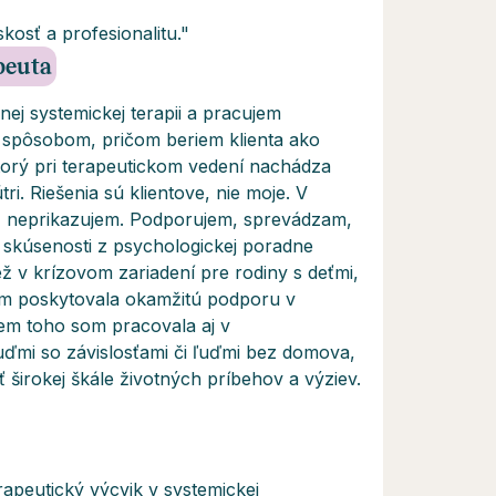
osť a profesionalitu."
apeuta
ej systemickej terapii a pracujem
m spôsobom, pričom beriem klienta ako
ktorý pri terapeutickom vedení nachádza
i. Riešenia sú klientove, nie moje. V
, neprikazujem. Podporujem, sprevádzam,
skúsenosti z psychologickej poradne
ež v krízovom zariadení pre rodiny s deťmi,
 som poskytovala okamžitú podporu v
em toho som pracovala aj v
ďmi so závislosťami či ľuďmi bez domova,
širokej škále životných príbehov a výziev.
apeutický výcvik v systemickej