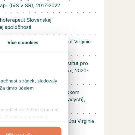
apii (IVS v SR), 2017-2022
choterapeut Slovenskej
ej spoločnosti
rovej a rodinnej terapii (Inštitút Virginie
Více o cookies
025
aumatológii a EMDR (Český institut pro
gii a EMDR) + metóda Gear Box, 2020-
zpečnost stránek, sledovaly
 Za tímto účelem
intervencii a online psychologickom
o, internetová poradňa pre mladých),
me sdílet se třetími stranami,
ů. Projděte si podrobný
 pomáhajúce povolania (Inštitútu Virginie
017