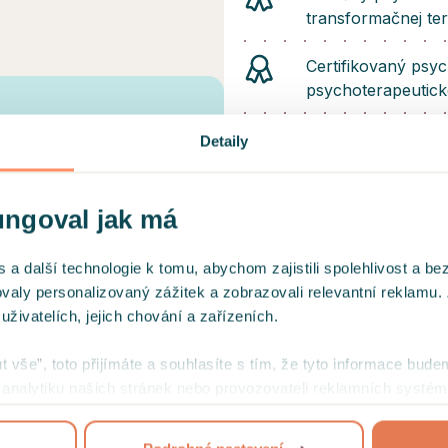
transformačnej ter
Certifikovaný psy
psychoterapeutick
2-ročný výcvik v pá
Detaily
ekanovou našla. Vůči mým
Satirovej), 2024-2
vstřícně. Je mi velkou
čně cítím, že se posouvám
Výcvik v psychotr
ungoval jak má
psychotraumatolo
2021
 další technologie k tomu, abychom zajistili spolehlivost a be
ovaly personalizovaný zážitek a zobrazovali relevantní reklamu.
Výcvik v krízovej 
ivatelích, jejich chování a zařízeních.
poradenstve (IPčk
yla prijemna.
2019-2020
ut vše”, toto přijímáte a souhlasíte s tím, že tyto informace bude
mi analytiku našich stránek nebo provozovateli reklamních systém
2-ročný výcvik pre
jejich užívání
.
Satirovej), 2015-2