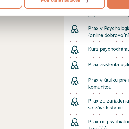
Podrobné nastavení
Výcvik v metóde A
psychotraumatolog
Prax v Psychologi
(online dobrovoľní
Kurz psychodrámy 
Prax asistenta učit
Prax v útulku pre 
komunitou
Prax zo zariadenia
so závislosťami)
Prax na psychiatri
Trenčín)