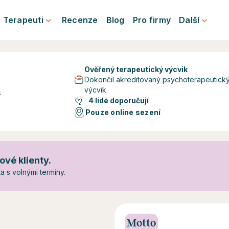
Terapeuti
Recenze
Blog
Pro firmy
Další
Ověřený terapeutický výcvik
Dokončil akreditovaný psychoterapeutick
výcvik.
á
4 lidé doporučují
Pouze online sezení
ové klienty.
 s volnými termíny.
Motto