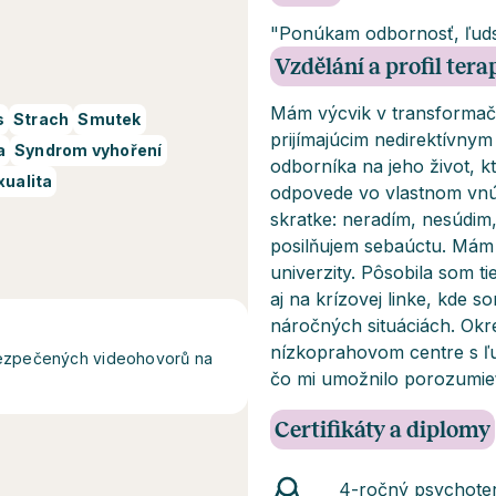
"Ponúkam odbornosť, ľudsk
Vzdělání a profil ter
Mám výcvik v transformačn
s
Strach
Smutek
prijímajúcim nedirektívny
a
Syndrom vyhoření
odborníka na jeho život, 
xualita
odpovede vo vlastnom vnútr
skratke: neradím, nesúdim
posilňujem sebaúctu. Mám 
univerzity. Pôsobila som ti
aj na krízovej linke, kde
náročných situáciách. Okr
nízkoprahovom centre s ľu
abezpečených videohovorů na
čo mi umožnilo porozumieť 
Certifikáty a diplomy
4-ročný psychoter