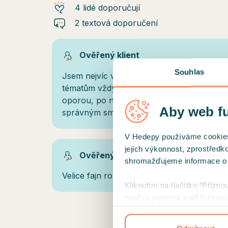
4 lidé doporučují
2 textová doporučení
Ověřený klient
Souhlas
Jsem nejvíc vděčná za to, že jsem paní D
tématům vždy přistupuje naprosto věcně a 
oporou, po několika letech v terapii kone
Aby web f
správným směrem. Děkuji a doporučuji.
V Hedepy používáme cookies a
jejich výkonnost, zprostředk
Ověřený klient
shromažďujeme informace o už
Velice fajn rozhovor nikam me netlacila a b
Kliknutím na tlačítko “Přijmo
např. s partnery zajišťující
přehled cookies a
podmínky 