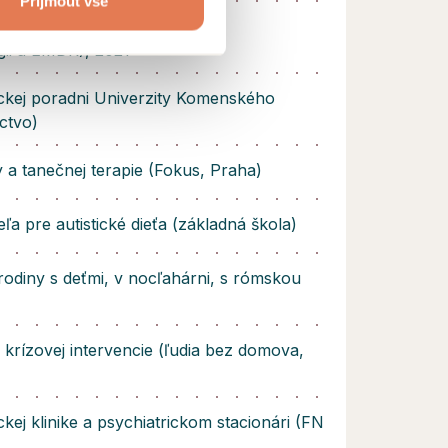
Přijmout vše
SSYST (Český inštitút pro
ii a EMDR), 2021
ckej poradni Univerzity Komenského
ctvo)
a tanečnej terapie (Fokus, Praha)
eľa pre autistické dieťa (základná škola)
rodiny s deťmi, v nocľahárni, s rómskou
 krízovej intervencie (ľudia bez domova,
ckej klinike a psychiatrickom stacionári (FN