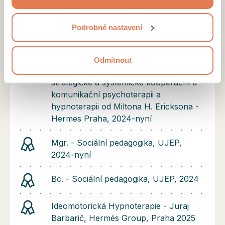
probudit chuť do života, radost a odvahu tvořit
našich stránek nebo provozovateli reklamních systémů.
svůj příběh jinak.
Projděte si podrobný přehled cookies a
podmínky jejich
Podrobné nastavení
užívání
.
Certifikáty a diplomy
Odmítnout
Psychoterapeutický výcvik ve
strategické a systemické kooperační a
komunikační psychoterapii a
hypnoterapii od Miltona H. Ericksona -
Hermes Praha, 2024-nyní
Mgr. - Sociální pedagogika, UJEP,
2024-nyní
Bc. - Sociální pedagogika, UJEP, 2024
Ideomotorická Hypnoterapie - Juraj
Barbarič, Hermés Group, Praha 2025