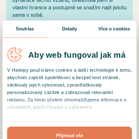
vlastní hranice a postupně se snažím najít jistotu
sama v sobě.
Souhlas
Detaily
Více o cookies
Motto
Aby web fungoval jak má
„Každá změna začíná jedním malým krokem.
Pojďme společně najít ten váš.“
V Hedepy používáme cookies a další technologie k tomu,
abychom zajistili spolehlivost a bezpečnost stránek,
Vzdělání a profil terapeuta
sledovaly jejich výkonnost, zprostředkovaly
Věřím, že každý člověk v sobě nese víc
personalizovaný zážitek a zobrazovali relevantní
možností, než si právě teď uvědomuje. Nabízím
reklamu. Za tímto účelem shromažďujeme informace o
bezpečný prostor bez posuzování, kde
uživatelích, jejich chování a zařízeních.
společně hledáme to, co přináší úlevu a smysl.
Pracuji s dospělými i dospívajícími na tématech
Kliknutím na tlačítko “Přijmout vše”, toto přijímáte a
vztahů, rodičovství, sebevědomí a sebepojetí,
souhlasíte s tím, že tyto informace budeme sdílet se
Přijmout vše
krizí, ztrát a nových začátků. Pomáhám znovu
třetími stranami, např. s partnery zajišťujícími analytiku