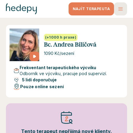
NAJÍT TERAPEUTA
(+1000 h praxe)
Bc. Andrea Biličová
1090 Kč/sezení
Frekventant terapeutického výcviku
Odborník ve výcviku, pracuje pod supervizí.
5 lidí doporučuje
Pouze online sezení
Tento terapeut nepřijímá nové klienty.