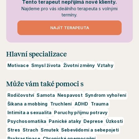
Tento terapeut nepřijímá nové klienty.
Najdeme pro vás ideálního terapeuta s volnými
termíny.
NAJÍT TERAPEUTA
Hlavní specializace
Motivace
Smysl života
Životní změny
Vztahy
Může vám také pomoci s
Rodičovství
Samota
Nespavost
Syndrom vyhoření
Šikana a mobbing
Truchlení
ADHD
Trauma
Intimita a sexualita
Poruchy příjmu potravy
Psychosomatika
Panické ataky
Deprese
Úzkosti
Stres
Strach
Smutek
Sebevědomí a sebepojetí
Prokrastinace
Chronické onemocnění