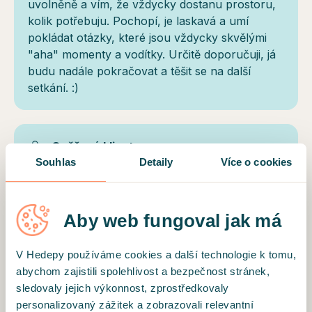
uvolněně a vím, že vždycky dostanu prostoru,
kolik potřebuju. Pochopí, je laskavá a umí
pokládat otázky, které jsou vždycky skvělými
"aha" momenty a vodítky. Určitě doporučuji, já
budu nadále pokračovat a těšit se na další
setkání. :)
Ověřený klient
Souhlas
Detaily
Více o cookies
Prostě super
Aby web fungoval jak má
Ověřený klient
V Hedepy používáme cookies a další technologie k tomu,
Myslela jsem, že můj problém není tak vážný,
abychom zajistili spolehlivost a bezpečnost stránek,
ale když jich je moc a navic se člověk zasekne v
sledovaly jejich výkonnost, zprostředkovaly
jednom úhlu pohledu a je vyčerpaný je těžké si
personalizovaný zážitek a zobrazovali relevantní
pomoci sám. Doporučuji ...cítila jsem pri