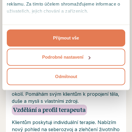
reklamu. Za tímto účelem shromažďujeme informace o
rozhovoru dobře.
uživatelích, jejich chování a zařízeních.
Kliknutím na tlačítko “Přijmout vše”, toto přijímáte a
souhlasíte s tím, že tyto informace budeme sdílet se
NAČÍST DALŠÍ
Přijmout vše
třetími stranami, např. s partnery zajišťujícími analytiku
našich stránek nebo provozovateli reklamních systémů.
Projděte si podrobný přehled cookies a
podmínky jejich
Podrobné nastavení
užívání
.
Motto
Odmítnout
Podporuji své klienty v utváření své vlastní
životní cesty dobré pro ně samotné i pro jejich
okolí. Pomáhám svým klientům k propojení těla,
duše a mysli s vlastními zdroji.
Vzdělání a profil terapeuta
Klientům poskytuji individuální terapie. Nabízím
nový pohled na seberozvoj a zlehčení životního