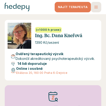
NAJÍT TERAPEUTA
(+1000 h praxe)
Ing. Bc. Dana Kneřová
1390 Kč/sezení
Ověřený terapeutický výcvik
Dokončil akreditovaný psychoterapeutický výcvik.
14 lidí doporučuje
Online i osobně
Eliášova 20, 160 00 Praha 6-Dejvice