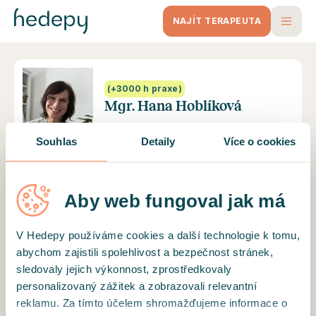
NAJÍT TERAPEUTA
(+3000 h praxe)
Mgr. Hana Hoblíková
1590 Kč/sezení
Souhlas
Detaily
Více o cookies
Ověřený terapeutický výcvik
Dokončil akreditovaný psychoterapeutický výcvik.
3 lidé doporučují
Aby web fungoval jak má
Pouze online sezení
V Hedepy používáme cookies a další technologie k tomu,
abychom zajistili spolehlivost a bezpečnost stránek,
sledovaly jejich výkonnost, zprostředkovaly
personalizovaný zážitek a zobrazovali relevantní
reklamu. Za tímto účelem shromažďujeme informace o
Tento terapeut nepřijímá nové klienty.