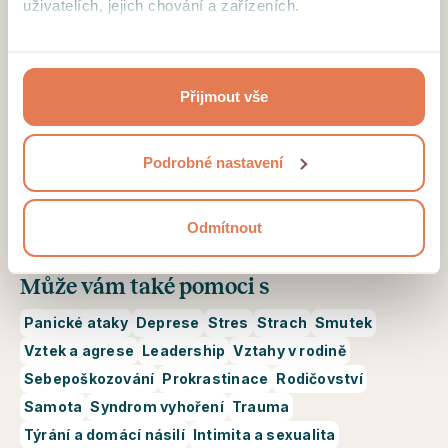
uživatelích, jejich chování a zařízeních.
Najdeme pro vás ideálního terapeuta s volnými
termíny.
Kliknutím na tlačítko “Přijmout vše”, toto přijímáte a
souhlasíte s tím, že tyto informace budeme sdílet se
NAJÍT TERAPEUTA
Přijmout vše
třetími stranami, např. s partnery zajišťujícími analytiku
našich stránek nebo provozovateli reklamních systémů.
Projděte si podrobný přehled cookies a
podmínky jejich
Hlavní specializace
Podrobné nastavení
užívání
.
Sebevědomí a sebepojetí
Vztahy
Úzkosti
Smysl života
Odmítnout
Může vám také pomoci s
Panické ataky
Deprese
Stres
Strach
Smutek
Vztek a agrese
Leadership
Vztahy v rodině
Sebepoškozování
Prokrastinace
Rodičovství
Samota
Syndrom vyhoření
Trauma
Týrání a domácí násilí
Intimita a sexualita