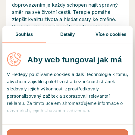
doprovázením je každý schopen najít správný
směr na své životní cestě. Terapie pomáhá
zlepšit kvalitu života a hledat cesty ke změně.
Vystudovala jsem Speciální pedagogiku na
Karlově univerzitě se zaměřením na práci s
Souhlas
Detaily
Více o cookies
osobami s poruchami chování a mentálním
postižením. Mnoho let jsem pracovala s dětmi v
dětských domovech, kde jsem jim pomáhala s
Aby web fungoval jak má
poruchami učení a chování, problémy ve
vztazích, traumaty i hledáním životní stability.
V Hedepy používáme cookies a další technologie k tomu,
Sedm let jsem působila jako psychoterapeutka
abychom zajistili spolehlivost a bezpečnost stránek,
pro osoby se závislostmi (alkohol, drogy,
sledovaly jejich výkonnost, zprostředkovaly
gambling, technologie aj.) často spojenými s
personalizovaný zážitek a zobrazovali relevantní
psychickými potížemi či psychiatrickými
reklamu. Za tímto účelem shromažďujeme informace o
diagnózami. Pracovala jsem i s jejich rodinami,
uživatelích, jejich chování a zařízeních.
které potřebují stejnou podporu. Ve své praxi
pomáhám klientům řešit vztahy, stres, emoce,
Kliknutím na tlačítko “Přijmout vše”, toto přijímáte a
komunikaci a doprovázím je v těžkých životních
souhlasíte s tím, že tyto informace budeme sdílet se