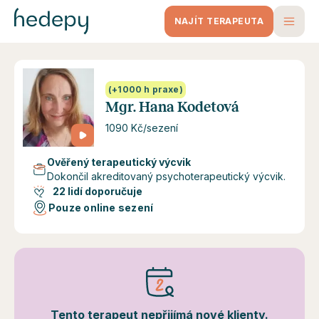
NAJÍT TERAPEUTA
(+1000 h praxe)
Mgr. Hana Kodetová
1090 Kč/sezení
Ověřený terapeutický výcvik
Dokončil akreditovaný psychoterapeutický výcvik.
22 lidí doporučuje
Pouze online sezení
Tento terapeut nepřijímá nové klienty.