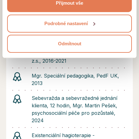
situacích, krizích a změnách.
Přijmout vše
třetími stranami, např. s partnery zajišťujícími analytiku
našich stránek nebo provozovateli reklamních systémů.
Certifikáty a diplomy
Projděte si podrobný přehled cookies a
podmínky jejich
Podrobné nastavení
užívání
.
Psychoterapeutický výcvik v
psychodynamicky orientované
Odmítnout
psychoterapii SURArte, 595 hodin, SUR
Institut pro vzdělávání v psychoterapii,
z.s., 2016-2021
Mgr. Speciální pedagogika, PedF UK,
2013
Sebevražda a sebevražedné jednání
klienta, 12 hodin, Mgr. Martin Pešek,
psychosociální péče pro pozůstalé,
2024
Existenciální hagioterapie -