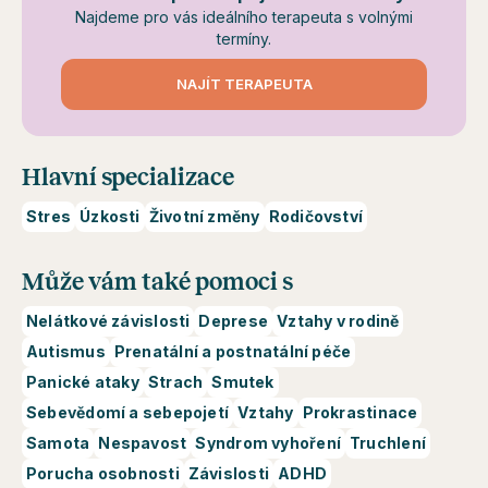
Najdeme pro vás ideálního terapeuta s volnými
termíny.
NAJÍT TERAPEUTA
Hlavní specializace
Stres
Úzkosti
Životní změny
Rodičovství
Může vám také pomoci s
Nelátkové závislosti
Deprese
Vztahy v rodině
Autismus
Prenatální a postnatální péče
Panické ataky
Strach
Smutek
Sebevědomí a sebepojetí
Vztahy
Prokrastinace
Samota
Nespavost
Syndrom vyhoření
Truchlení
Porucha osobnosti
Závislosti
ADHD