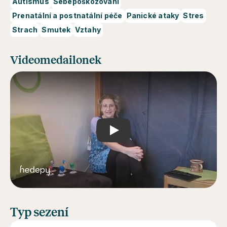
Autismus
Sebepoškozování
Prenatální a postnatální péče
Panické ataky
Stres
Strach
Smutek
Vztahy
Videomedailonek
Play
Typ sezení