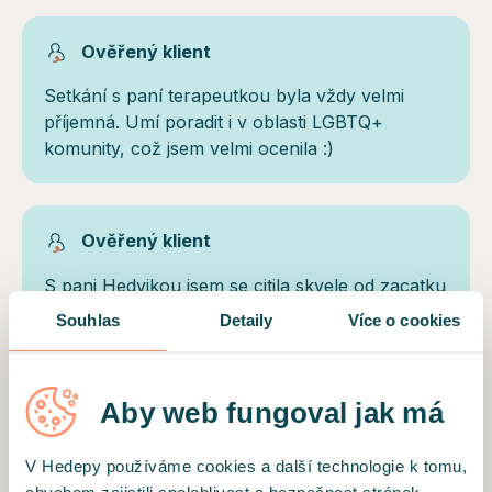
Ověřený klient
Setkání s paní terapeutkou byla vždy velmi
příjemná. Umí poradit i v oblasti LGBTQ+
komunity, což jsem velmi ocenila :)
Ověřený klient
S pani Hedvikou jsem se citila skvele od zacatku
a opravdu se ji podarilo mi dokazat, ze nalezeni
Souhlas
Detaily
Více o cookies
vnitrniho klidu je vzdy mozne. Moc ji za to
dekuji!
Aby web fungoval jak má
V Hedepy používáme cookies a další technologie k tomu,
Motto