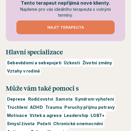
Tento terapeut nepřijímá nové klienty.
Najdeme pro vás ideálního terapeuta s volnými
termíny.
NAJÍT TERAPEUTA
Hlavní specializace
Sebevědomí a sebepojetí
Úzkosti
Životní změny
Vztahy v rodině
Může vám také pomoci s
Deprese
Rodičovství
Samota
Syndrom vyhoření
Truchlení
ADHD
Trauma
Poruchy příjmu potravy
Motivace
Vztek a agrese
Leadership
LGBT+
Smysl života
Početí
Chronické onemocnění