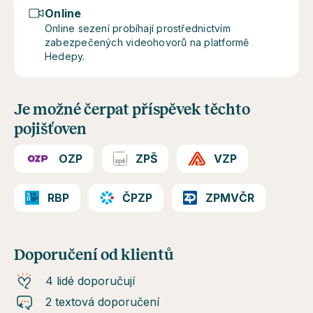
Online
Online sezení probíhají prostřednictvím
zabezpečených videohovorů na platformě
Hedepy.
Je možné čerpat příspěvek těchto
pojišťoven
OZP
ZPŠ
VZP
RBP
ČPZP
ZPMVČR
Doporučení od klientů
4 lidé doporučují
2 textová doporučení