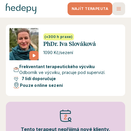
NAJÍT TERAPEUTA
(+300 h praxe)
PhDr. Iva Slováková
1090 Kč/sezení
Frekventant terapeutického výcviku
Odborník ve výcviku, pracuje pod supervizí.
7 lidí doporučuje
Pouze online sezení
Tento terapeut nepřijímá nové klienty.