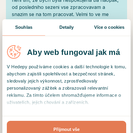
od posledniho sezeni vse zpracovavam a
snazim se na tom pracovat. Velmi to ve me
rezonuje a zustal ve me velky Aha moment.
Souhlas
Detaily
Více o cookies
Dekuji
Aby web fungoval jak má
Ověřený klient
Máme za sebou první sezení a bylo to velmi
V Hedepy používáme cookies a další technologie k tomu,
příjemné setkání. Děkuji
abychom zajistili spolehlivost a bezpečnost stránek,
sledovaly jejich výkonnost, zprostředkovaly
personalizovaný zážitek a zobrazovali relevantní
reklamu. Za tímto účelem shromažďujeme informace o
uživatelích, jejich chování a zařízeních.
Motto
Kliknutím na tlačítko “Přijmout vše”, toto přijímáte a
Vy přinášíte zkušenosti, pocity a témata, která
souhlasíte s tím, že tyto informace budeme sdílet se
jsou pro Vás důležitá. Já se starám o to, aby byl
Přijmout vše
třetími stranami, např. s partnery zajišťujícími analytiku
náš společný prostor bezpečný, podpůrný a