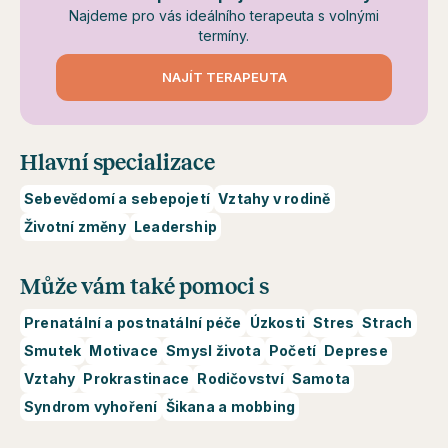
Najdeme pro vás ideálního terapeuta s volnými
termíny.
NAJÍT TERAPEUTA
Hlavní specializace
Sebevědomí a sebepojetí
Vztahy v rodině
Životní změny
Leadership
Může vám také pomoci s
Prenatální a postnatální péče
Úzkosti
Stres
Strach
Smutek
Motivace
Smysl života
Početí
Deprese
Vztahy
Prokrastinace
Rodičovství
Samota
Syndrom vyhoření
Šikana a mobbing