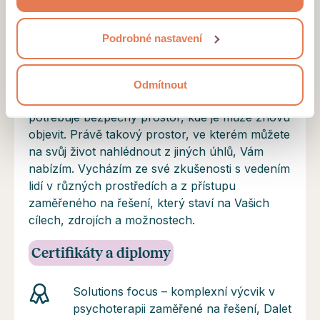
našich stránek nebo provozovateli reklamních systémů.
vedl ke změně, kterou si přejete.
Projděte si podrobný přehled cookies a
podmínky jejich
Vzdělání a profil terapeuta
Podrobné nastavení
užívání
.
Jsem terapeutkou ve výcviku Solution focus -
terapii zaměřené na řešení. Věřím, že každý z
Odmítnout
nás má v sobě zdroje ke změně – někdy jen
potřebuje bezpečný prostor, kde je může znovu
objevit. Právě takový prostor, ve kterém můžete
na svůj život nahlédnout z jiných úhlů, Vám
nabízím. Vycházím ze své zkušenosti s vedením
lidí v různých prostředích a z přístupu
zaměřeného na řešení, který staví na Vašich
cílech, zdrojích a možnostech.
Certifikáty a diplomy
Solutions focus – komplexní výcvik v
psychoterapii zaměřené na řešení, Dalet