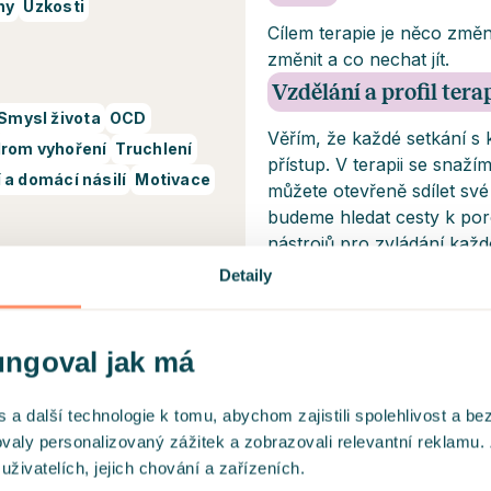
hy
Úzkosti
Cílem terapie je něco změn
změnit a co nechat jít.
Vzdělání a profil ter
Smysl života
OCD
Věřím, že každé setkání s k
rom vyhoření
Truchlení
přístup. V terapii se snaž
 a domácí násilí
Motivace
můžete otevřeně sdílet sv
budeme hledat cesty k poro
nástrojů pro zvládání kaž
principů empatie, respekt
Detaily
sezení se budete cítit o ně
abezpečených videohovorů na
Certifikáty a diplomy
ungoval jak má
Psychoterapeutický
 další technologie k tomu, abychom zajistili spolehlivost a be
Odysea, 550 hodin
ovaly personalizovaný zážitek a zobrazovali relevantní reklamu.
ivatelích, jejich chování a zařízeních.
Magister učitelství