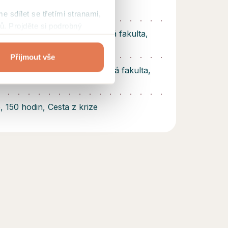
, Cuni, 2005
me sdílet se třetími stranami,
ů. Projděte si podrobný
edagogika, Husitská teologická fakulta,
Přijmout vše
ická Psychologie, Pedagogická fakulta,
, 150 hodin, Cesta z krize