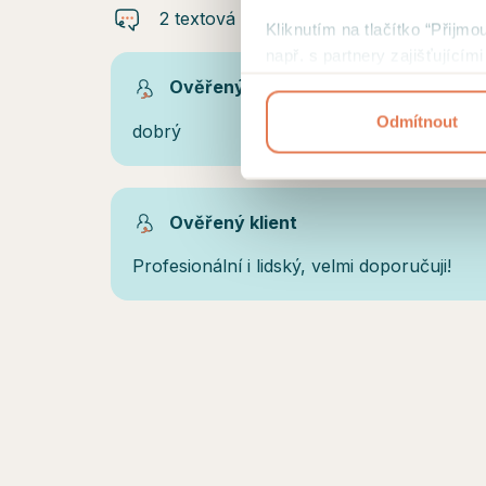
2 textová doporučení
Kliknutím na tlačítko “Přijmo
např. s partnery zajišťující
přehled cookies a
podmínky 
Ověřený klient
Odmítnout
dobrý
Ověřený klient
Profesionální i lidský, velmi doporučuji!