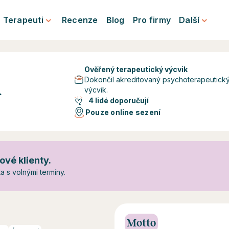
Terapeuti
Recenze
Blog
Pro firmy
Další
Ověřený terapeutický výcvik
Dokončil akreditovaný psychoterapeutick
výcvik.
.
4 lidé doporučují
Pouze online sezení
ové klienty.
 s volnými termíny.
Motto