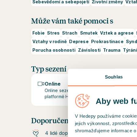
Sebevědomí a sebepojetí
Životní změny
Vzta
Může vám také pomoci s
Fobie
Stres
Strach
Smutek
Vztek a agrese
Vztahy v rodině
Deprese
Prokrastinace
Synd
Porucha osobnosti
Závislosti
Trauma
Týrání
Typ sezení
Souhlas
Online
Online sezení probíhají prostřednictvím z
platformě Hedepy.
Aby web f
V Hedepy používáme cookies a
Doporučení od klientů
jejich výkonnost, zprostředk
shromažďujeme informace o už
4 lidé doporučují