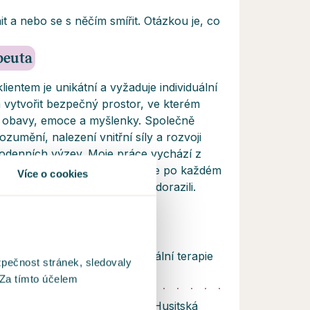
it a nebo se s něčím smířit. Otázkou je, co
apeuta
lientem je unikátní a vyžaduje individuální
ím vytvořit bezpečný prostor, ve kterém
é obavy, emoce a myšlenky. Společně
zumění, nalezení vnitřní síly a rozvoji
dodenních výzev. Moje práce vychází z
u a důvěry a budeme doufat, že po každém
Více o cookies
co lépe, než když jste ke mně dorazili.
 výcvik Kognitivně- behaviorální terapie
zpečnost stránek, sledovaly
, 2010-2014
 Za tímto účelem
 náboženství, filozofie a etiky Husitská