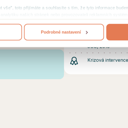
teologická fakulta
ut vše”, toto přijímáte a souhlasíte s tím, že tyto informace bude
mi analytiku našich stránek nebo provozovateli reklamních systém
Bakalář Sociální P
jejich užívání
.
Cuni, 2011
Podrobné nastavení
Doktorát, Pedagog
JCU, 2015
Krizová intervence