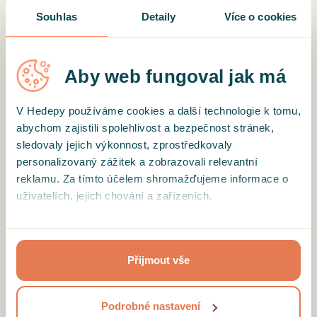
Souhlas
Detaily
Více o cookies
Ověřený klient
Velmi sympatická, milá, všímavá a podporující.
Aby web fungoval jak má
Mohu jen a jen doporučit.
V Hedepy používáme cookies a další technologie k tomu,
abychom zajistili spolehlivost a bezpečnost stránek,
sledovaly jejich výkonnost, zprostředkovaly
personalizovaný zážitek a zobrazovali relevantní
Motto
reklamu. Za tímto účelem shromažďujeme informace o
"Na terapii nás přivádí naděje...nabízím podporu
uživatelích, jejich chování a zařízeních.
v hledání funkčních řešení laskavými
terapeutickými rozhovory."
Kliknutím na tlačítko “Přijmout vše”, toto přijímáte a
souhlasíte s tím, že tyto informace budeme sdílet se
Vzdělání a profil terapeuta
Přijmout vše
třetími stranami, např. s partnery zajišťujícími analytiku
Terapie je léčba slovem vhodná pro každého,
našich stránek nebo provozovateli reklamních systémů.
kdo prožívá životní těžkosti nebo se potýká s
Projděte si podrobný přehled cookies a
podmínky jejich
Podrobné nastavení
náročnými situacemi, bez ohledu na to, zda má
užívání
.