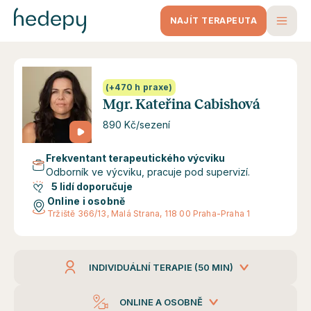
NAJÍT TERAPEUTA
(+470 h praxe)
Mgr. Kateřina Cabishová
890 Kč/sezení
Frekventant terapeutického výcviku
Odborník ve výcviku, pracuje pod supervizí.
5 lidí doporučuje
Online i osobně
Tržiště 366/13, Malá Strana, 118 00 Praha-Praha 1
INDIVIDUÁLNÍ TERAPIE (50 MIN)
ONLINE A OSOBNĚ