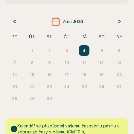
Září 2026
PO
ÚT
ST
ČT
PÁ
SO
NE
1
2
3
4
5
6
7
8
9
10
11
12
13
14
15
16
17
18
19
20
21
22
23
24
25
26
27
28
29
30
Kalendář se přizpůsobil vašemu časovému pásmu a
zobrazuje časy v pásmu (GMT0 h)