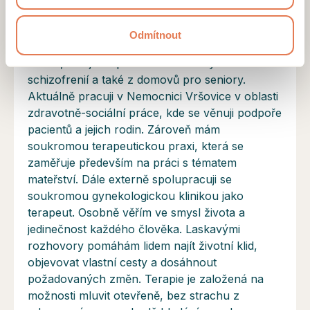
diagnostikované onemocnění. Vycházím ze
systemické terapie, která se zaměřuje na řešení.
Odmítnout
Mám zkušenosti z neziskové organizace Green
Doors, kde jsem pracovala s klienty se
schizofrenií a také z domovů pro seniory.
Aktuálně pracuji v Nemocnici Vršovice v oblasti
zdravotně-sociální práce, kde se věnuji podpoře
pacientů a jejich rodin. Zároveň mám
soukromou terapeutickou praxi, která se
zaměřuje především na práci s tématem
mateřství. Dále externě spolupracuji se
soukromou gynekologickou klinikou jako
terapeut. Osobně věřím ve smysl života a
jedinečnost každého člověka. Laskavými
rozhovory pomáhám lidem najít životní klid,
objevovat vlastní cesty a dosáhnout
požadovaných změn. Terapie je založená na
možnosti mluvit otevřeně, bez strachu z