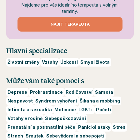
Najdeme pro vás ideálního terapeuta s volnými
termíny.
NAJÍT TERAPEUTA
Hlavní specializace
Životní změny
Vztahy
Úzkosti
Smysl života
Může vám také pomoci s
Deprese
Prokrastinace
Rodičovství
Samota
Nespavost
Syndrom vyhoření
Šikana a mobbing
Intimita a sexualita
Motivace
LGBT+
Početí
Vztahy v rodině
Sebepoškozování
Prenatální a postnatální péče
Panické ataky
Stres
Strach
Smutek
Sebevědomí a sebepojetí