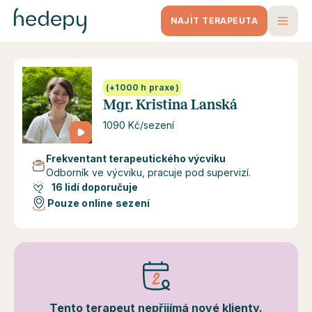
NAJÍT TERAPEUTA
(+1000 h praxe)
Mgr. Kristina Lanská
1090 Kč/sezení
Frekventant terapeutického výcviku
Odborník ve výcviku, pracuje pod supervizí.
16 lidí doporučuje
Pouze online sezení
Tento terapeut nepřijímá nové klienty.