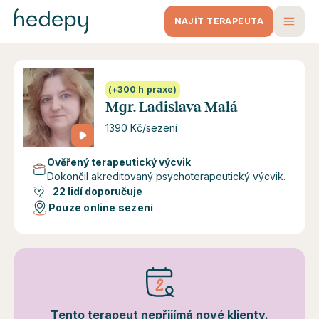
NAJÍT TERAPEUTA
(+300 h praxe)
Mgr. Ladislava Malá
1390 Kč/sezení
Ověřený terapeutický výcvik
Dokončil akreditovaný psychoterapeutický výcvik.
22 lidí doporučuje
Pouze online sezení
Tento terapeut nepřijímá nové klienty.