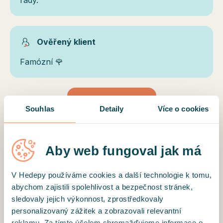
Ověřený klient
Famózní 🌹
NAČÍST DALŠÍ
Souhlas
Detaily
Více o cookies
Aby web fungoval jak má
Motto
V Hedepy používáme cookies a další technologie k tomu,
Věřím, že z každé situace vede nějaká cesta.
abychom zajistili spolehlivost a bezpečnost stránek,
Mohu Vám ji pomoci najít a třeba Vás i kousek
sledovaly jejich výkonnost, zprostředkovaly
doprovodit.
personalizovaný zážitek a zobrazovali relevantní
reklamu. Za tímto účelem shromažďujeme informace o