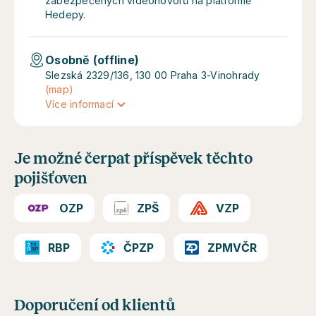
zabezpečených videohovorů na platformě
Hedepy.
Osobně (offline)
Slezská 2329/136, 130 00 Praha 3-Vinohrady
(map)
Více informací
Je možné čerpat příspěvek těchto
pojišťoven
OZP
ZPŠ
VZP
RBP
ČPZP
ZPMVČR
Doporučení od klientů