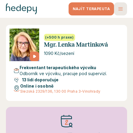
NAJÍT TERAPEUTA
(+500 h praxe)
Mgr. Lenka Martinková
1090 Kč/sezení
Frekventant terapeutického výcviku
Odborník ve výcviku, pracuje pod supervizí.
13 lidí doporučuje
Online i osobně
Slezská 2329/136, 130 00 Praha 3-Vinohrady