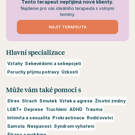
Tento terapeut nepřijímá nové klienty.
Najdeme pro vás ideálního terapeuta s volnými
termíny.
NAJÍT TERAPEUTA
Hlavní specializace
Vztahy
Sebevědomí a sebepojetí
Poruchy příjmu potravy
Úzkosti
Může vám také pomoci s
Stres
Strach
Smutek
Vztek a agrese
Životní změny
LGBT+
Deprese
Truchlení
ADHD
Trauma
Intimita a sexualita
Prokrastinace
Rodičovství
Samota
Nespavost
Syndrom vyhoření
Šikana a mobbing