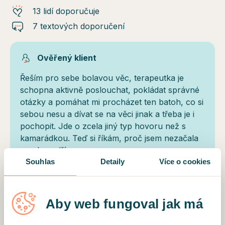
13 lidí doporučuje
7 textových doporučení
Ověřený klient
Řeším pro sebe bolavou věc, terapeutka je
schopna aktivně poslouchat, pokládat správné
otázky a pomáhat mi procházet ten batoh, co si
sebou nesu a dívat se na věci jinak a třeba je i
pochopit. Jde o zcela jiný typ hovoru než s
kamarádkou. Teď si říkám, proč jsem nezačala
mnohem dřív.
Souhlas
Detaily
Více o cookies
Ověřený klient
Aby web fungoval jak má
Velmi milá a empatická paní. Mile ráda
doporučuji.