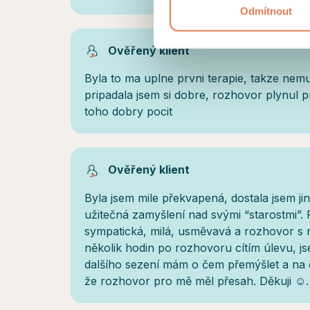
Odmítnout
Ověřený klient
Byla to ma uplne prvni terapie, takze nem
pripadala jsem si dobre, rozhovor plynul 
toho dobry pocit
Ověřený klient
Byla jsem mile překvapená, dostala jsem ji
užitečná zamyšlení nad svými “starostmi”. 
sympatická, milá, usměvavá a rozhovor s ní
několik hodin po rozhovoru cítím úlevu, j
dalšího sezení mám o čem přemýšlet a na
že rozhovor pro mě měl přesah. Děkuji ☺️.