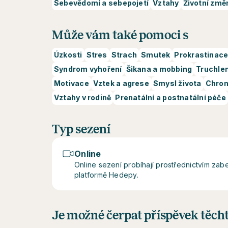
Sebevědomí a sebepojetí
Vztahy
Životní změ
Může vám také pomoci s
Úzkosti
Stres
Strach
Smutek
Prokrastinac
Syndrom vyhoření
Šikana a mobbing
Truchlen
Motivace
Vztek a agrese
Smysl života
Chron
Vztahy v rodině
Prenatální a postnatální péče
Typ sezení
Online
Online sezení probíhají prostřednictvím z
platformě Hedepy.
Je možné čerpat příspěvek těcht