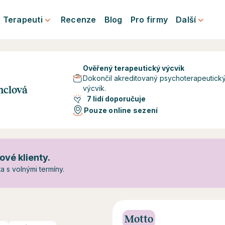
Terapeuti
Recenze
Blog
Pro firmy
Další
Ověřený terapeutický výcvik
Dokončil akreditovaný psychoterapeutick
výcvik.
nclová
7 lidí doporučuje
Pouze online sezení
ové klienty.
 s volnými termíny.
Motto