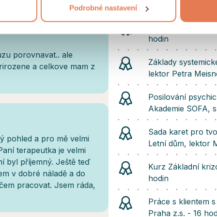
Sandtray III - oso
Podrobné nastavení
Úvod do mediace, 
hodin
uzu porovnavat.. ale
Základy systemické
prirozene a celkove mam z
lektor Petra Meisn
Posilování psychic
Akademie SOFA, s.
Sada karet pro tvoř
ný pohled a pro mě velmi
Letní dům, lektor 
Paní terapeutka je velmi
 byl příjemný. Ještě teď
Kurz Základní kri
sem v dobré náladě a do
hodin
 čem pracovat. Jsem ráda,
Práce s klientem 
Praha z.s. - 16 ho