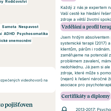
ny
Rodičovství
Každý z nás je expertem n
Vaší cestě ke hledání řeše
zdroje a větší životní spok
Vzdělání a profil ter
e
Samota
Nespavost
í
ADHD
Psychosomatika
Jsem hrdým absolventem p
ické onemocnění
systemické terapii (2017) a
klientům, párům i rodinám.
zaměřujeme na potenciál zm
problémem zavalení, máme 
nedohlednu. Já jsem si ale 
zdroje, které může s pomocí
(nejen) k řešení náročné ž
abezpečených videohovorů na
asociace pro psychoterapii
Certifikáty a diplomy
o pojišťoven
2013-2017: Psycho