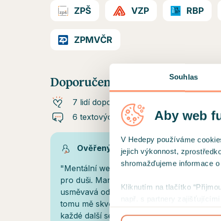
ZPŠ
VZP
RBP
ZPMVČR
Souhlas
Doporučení od klientů
7 lidí doporučuje
Aby web f
6 textových doporučení
V Hedepy používáme cookies a
Ověřený klient
jejich výkonnost, zprostředk
shromažďujeme informace o už
"Mentální wellness" - jak sezením s Marto
pro duši. Marta je člověk na svém místě, v
Kliknutím na tlačítko “Přijmo
usměvavá odbornice, která k terapiím přist
např. s partnery zajišťující
tomu mě skvěle provází na cestě za jasně
přehled cookies a
podmínky 
každé další sezení s ní se těším, děkuji za t