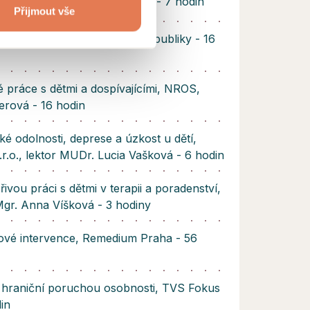
bní zdroje, Veronika Galusová - 7 hodin
Přijmout vše
Asociace mediátorů České republiky - 16
 práce s dětmi a dospívajícími, NROS,
erová - 16 hodin
ké odolnosti, deprese a úzkost u dětí,
r.o., lektor MUDr. Lucia Vašková - 6 hodin
ivou práci s dětmi v terapii a poradenství,
Mgr. Anna Víšková - 3 hodiny
zové intervence, Remedium Praha - 56
s hraniční poruchou osobnosti, TVS Fokus
din