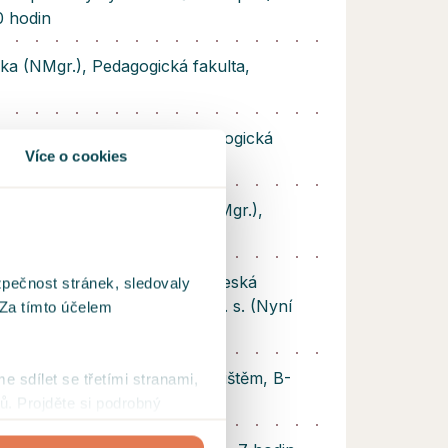
0 hodin
ka (NMgr.), Pedagogická fakulta,
iální pedagogika (Bc.), Pedagogická
Více o cookies
a Karlova
a se zaměřením na etopedii (Mgr.),
ta, Univerzita Hradec Králové
ročným chováním ve škole, Česká
zpečnost stránek, sledovaly
 pro inkluzivní vzdělávání, z. s. (Nyní
 Za tímto účelem
.o.) - 160 hodin
í kurz práce s herním pískovištěm, B-
me sdílet se třetími stranami,
ů. Projděte si podrobný