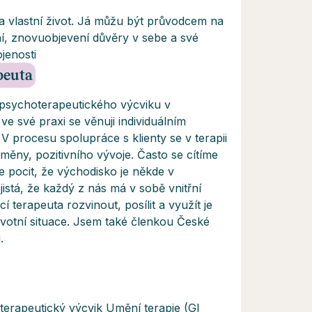
a vlastní život. Já můžu být průvodcem na
ní, znovuobjevení důvěry v sebe a své
ojenosti
apeuta
sychoterapeutického výcviku v
 ve své praxi se věnuji individuálním
 V procesu spolupráce s klienty se v terapii
ěny, pozitivního vývoje. Často se cítíme
pocit, že východisko je někde v
jistá, že každý z nás má v sobě vnitřní
 terapeuta rozvinout, posílit a využít je
ivotní situace. Jsem také členkou České
.
terapeutický výcvik Umění terapie (GI