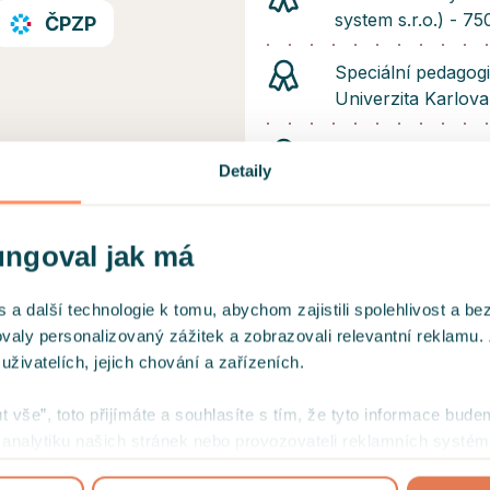
system s.r.o.) - 75
ČPZP
Speciální pedagogi
Univerzita Karlova
Psychologie a spec
Detaily
fakulta, Univerzit
Sociální pedagogik
ungoval jak má
Pedagogická fakul
Podpora dětí s ná
 další technologie k tomu, abychom zajistili spolehlivost a be
odborná společnost
ovaly personalizovaný zážitek a zobrazovali relevantní reklamu.
Akademie SOFA, s.r
ivatelích, jejich chování a zařízeních.
u říkám, je opravdu balzám
elmi sympatická a
Sandtray – základn
ut vše”, toto přijímáte a souhlasíte s tím, že tyto informace bude
upuje systematicky, a díky
creative - 16 hodin
mi analytiku našich stránek nebo provozovateli reklamních systém
 stanoveným cílem. Na
jejich užívání
.
o!