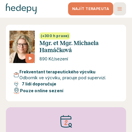
NAJÍT TERAPEUTA
(+300 h praxe)
Mgr. et Mgr. Michaela
Hamáčková
890 Kč/sezení
Frekventant terapeutického výcviku
Odborník ve výcviku, pracuje pod supervizí.
7 lidí doporučuje
Pouze online sezení