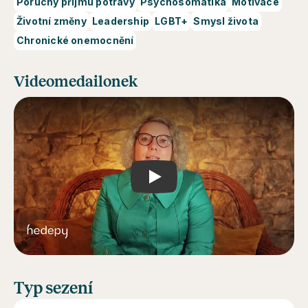
Poruchy příjmu potravy
Psychosomatika
Motivace
Životní změny
Leadership
LGBT+
Smysl života
Chronické onemocnění
Videomedailonek
Play
Typ sezení