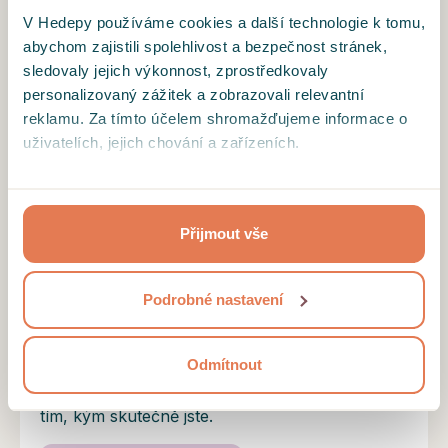
ale netlačit na pilu. Díky.
V Hedepy používáme cookies a další technologie k tomu,
abychom zajistili spolehlivost a bezpečnost stránek,
sledovaly jejich výkonnost, zprostředkovaly
personalizovaný zážitek a zobrazovali relevantní
Motto
reklamu. Za tímto účelem shromažďujeme informace o
uživatelích, jejich chování a zařízeních.
Společně budeme hledat způsoby, jak se cítit
spokojenější, být ve větším spojení sami se
Kliknutím na tlačítko “Přijmout vše”, toto přijímáte a
sebou a prožívat život s větší lehkostí.
souhlasíte s tím, že tyto informace budeme sdílet se
Vzdělání a profil terapeuta
Přijmout vše
třetími stranami, např. s partnery zajišťujícími analytiku
našich stránek nebo provozovateli reklamních systémů.
Věřím, že každý z vás v sobě nosí schopnost
Projděte si podrobný přehled cookies a
podmínky jejich
růst a měnit se, a já vám pomohu tuto sílu
Podrobné nastavení
užívání
.
objevit. Během terapie společně budeme hledat
vaše sny, touhy a očekávání, dívat se na ně z
Odmítnout
nového úhlu a nacházet způsoby, jak je naplnit,
aby váš život byl spokojenější a více v souladu s
tím, kým skutečně jste.