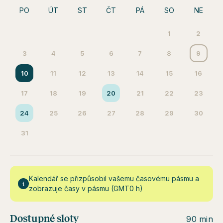
PO
ÚT
ST
ČT
PÁ
SO
NE
1
2
3
4
5
6
7
8
9
10
11
12
13
14
15
16
17
18
19
20
21
22
23
24
25
26
27
28
29
30
31
Kalendář se přizpůsobil vašemu časovému pásmu a
zobrazuje časy v pásmu (GMT0 h)
Dostupné sloty
90 min