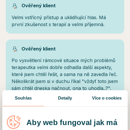
Ověřený klient
Velmi vstřícný přístup a uklidňující hlas. Má
první zkušenost s terapií a velmi příjemná.
Ověřený klient
Po vysvětlení rámcové situace mých problémů
terapeutka velmi dobře odhadla další aspekty,
které jsem chtěl řešit, a sama na ně zavedla řeč.
Několikrát jsem si v duchu říkal "vždyť toto jsem
sám chtěl dneska načnout, ona to uhodla..?".
Oceňuji také vhodnou míru snahy mi pomoct.
Souhlas
Detaily
Více o cookies
Otázkami navrhuje možná zlepšení, dává na
výběr, netlačí. Zároveň implicitně očekává, že
člověk něco zkusí, což je to správné. Dobré
Aby web fungoval jak má
rady, empatie, dobře vysvětluje, snaha pomoct