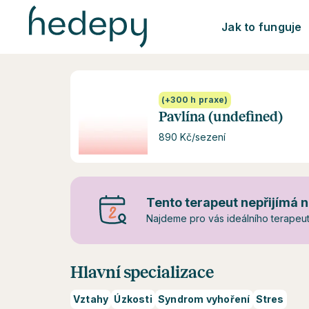
Jak to funguje
(+300 h praxe)
Pavlína (undefined)
890 Kč/sezení
Tento terapeut nepřijímá n
Najdeme pro vás ideálního terapeuta
Hlavní specializace
Vztahy
Úzkosti
Syndrom vyhoření
Stres