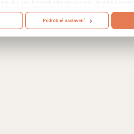
mi analytiku našich stránek nebo provozovateli reklamních systém
jejich užívání
.
Podrobné nastavení