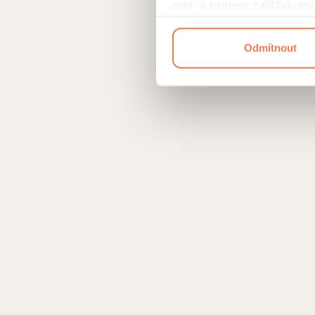
např. s partnery zajišťující
přehled cookies a
podmínky 
Odmítnout