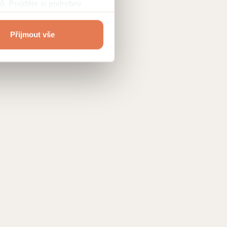
ů. Projděte si podrobný
Přijmout vše