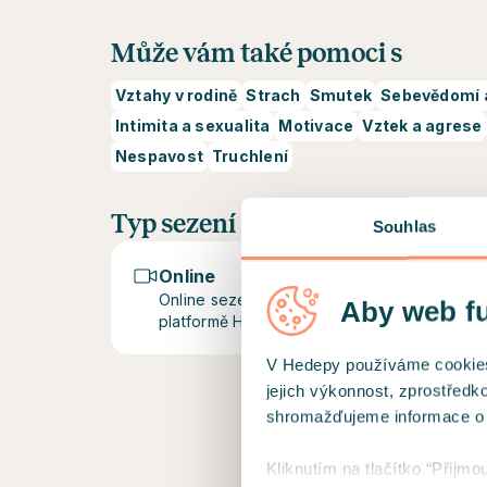
Může vám také pomoci s
Vztahy v rodině
Strach
Smutek
Sebevědomí a
Intimita a sexualita
Motivace
Vztek a agrese
Nespavost
Truchlení
Typ sezení
Souhlas
Online
Online sezení probíhají prostřednictvím z
Aby web f
platformě Hedepy.
V Hedepy používáme cookies a
jejich výkonnost, zprostředk
shromažďujeme informace o už
Kliknutím na tlačítko “Přijmo