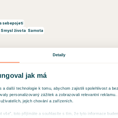
 sebepojetí
Smysl života
Samota
Detaily
abezpečených videohovorů na
ungoval jak má
 další technologie k tomu, abychom zajistili spolehlivost a be
ovaly personalizovaný zážitek a zobrazovali relevantní reklamu.
ivatelích, jejich chování a zařízeních.
ut vše”, toto přijímáte a souhlasíte s tím, že tyto informace bude