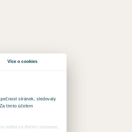
Více o cookies
zpečnost stránek, sledovaly
 Za tímto účelem
me sdílet se třetími stranami,