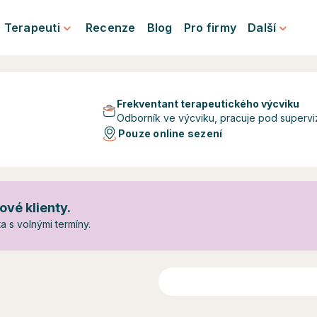
Terapeuti
Recenze
Blog
Pro firmy
Další
Frekventant terapeutického výcviku
Odborník ve výcviku, pracuje pod superviz
Pouze online sezení
ové klienty.
 s volnými termíny.