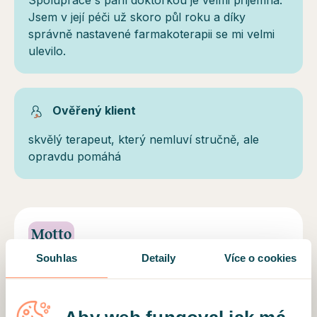
Spolupráce s paní doktorkou je velmi příjemná.
Jsem v její péči už skoro půl roku a díky
správně nastavené farmakoterapii se mi velmi
ulevilo.
Ověřený klient
skvělý terapeut, který nemluví stručně, ale
opravdu pomáhá
Motto
Souhlas
Detaily
Více o cookies
“Rozumiem, že vyhľadať odbornú pomoc môže
byť desivé, ale je to dôležitý krok k zlepšeniu
Vášho duševného zdravia.“