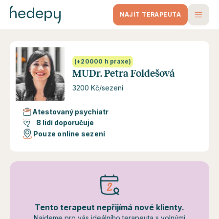
NAJÍT TERAPEUTA
(+20000 h praxe)
MUDr. Petra Foldešová
3200 Kč/sezení
Atestovaný psychiatr
8 lidí doporučuje
Pouze online sezení
Tento terapeut nepřijímá nové klienty.
Najdeme pro vás ideálního terapeuta s volnými