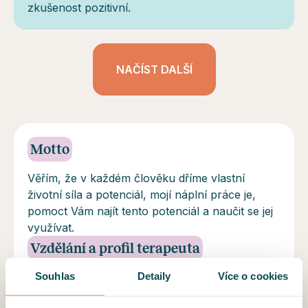
zkušenost pozitivní.
NAČÍST DALŠÍ
Motto
Věřím, že v každém člověku dříme vlastní
životní síla a potenciál, mojí náplní práce je,
pomoct Vám najít tento potenciál a naučit se jej
využívat.
Vzdělání a profil terapeuta
Souhlas
Detaily
Více o cookies
Při své práci s klienty kladu důraz na lidskou
svobodu, volbu a odpovědnost. Velmi ráda