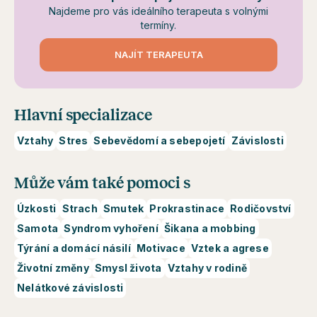
Najdeme pro vás ideálního terapeuta s volnými
termíny.
NAJÍT TERAPEUTA
Hlavní specializace
Vztahy
Stres
Sebevědomí a sebepojetí
Závislosti
Může vám také pomoci s
Úzkosti
Strach
Smutek
Prokrastinace
Rodičovství
Samota
Syndrom vyhoření
Šikana a mobbing
Týrání a domácí násilí
Motivace
Vztek a agrese
Životní změny
Smysl života
Vztahy v rodině
Nelátkové závislosti