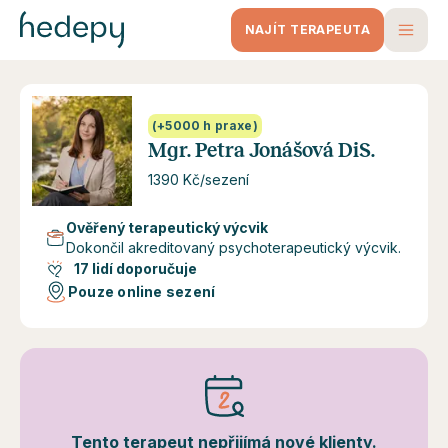
NAJÍT TERAPEUTA
(+5000 h praxe)
Mgr. Petra Jonášová DiS.
1390 Kč/sezení
Ověřený terapeutický výcvik
Dokončil akreditovaný psychoterapeutický výcvik.
17 lidí doporučuje
Pouze online sezení
Tento terapeut nepřijímá nové klienty.