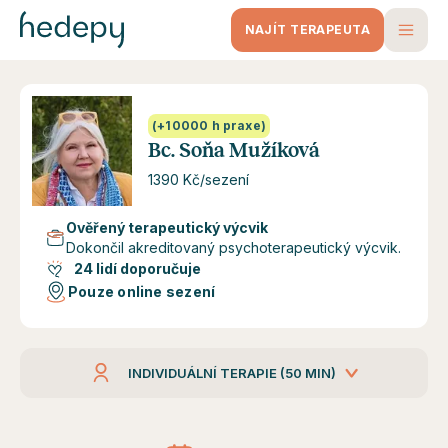
NAJÍT TERAPEUTA
(+10000 h praxe)
Bc. Soňa Mužíková
1390 Kč/sezení
Ověřený terapeutický výcvik
Dokončil akreditovaný psychoterapeutický výcvik.
24 lidí doporučuje
Pouze online sezení
INDIVIDUÁLNÍ TERAPIE (50 MIN)