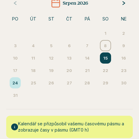
Srpen 2026
PO
ÚT
ST
ČT
PÁ
SO
NE
1
2
3
4
5
6
7
8
9
10
11
12
13
14
15
16
17
18
19
20
21
22
23
24
25
26
27
28
29
30
31
Kalendář se přizpůsobil vašemu časovému pásmu a
zobrazuje časy v pásmu (GMT0 h)