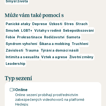
Smysl života
Může vám také pomoci s
Panické ataky
Deprese
Úzkosti
Stres
Strach
Smutek
LGBT+
Vztahy v rodině
Sebepoškozování
Fobie
Prokrastinace
Rodičovství
Samota
Syndrom vyhoření
Šikana a mobbing
Truchlení
Závislosti
Trauma
Týrání a domácí násilí
Intimita a sexualita
Vztek a agrese
Životní změny
Leadership
Typ sezení
Online
Online sezení probíhají prostřednictvím
zabezpečených videohovorů na platformě
Hedepy.