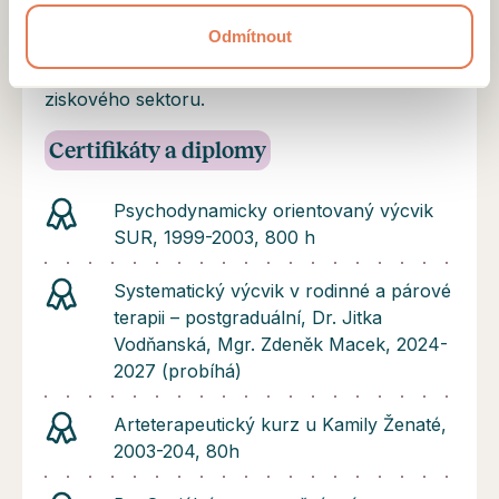
jednotlivci pracuji ráda a to především v
Odmítnout
dlouhodobém kontextu nebo poradensky. Mám
dlouhodobé zkušenosti z neziskového i
ziskového sektoru.
Certifikáty a diplomy
Psychodynamicky orientovaný výcvik
SUR, 1999-2003, 800 h
Systematický výcvik v rodinné a párové
terapii – postgraduální, Dr. Jitka
Vodňanská, Mgr. Zdeněk Macek, 2024-
2027 (probíhá)
Arteterapeutický kurz u Kamily Ženaté,
2003-204, 80h