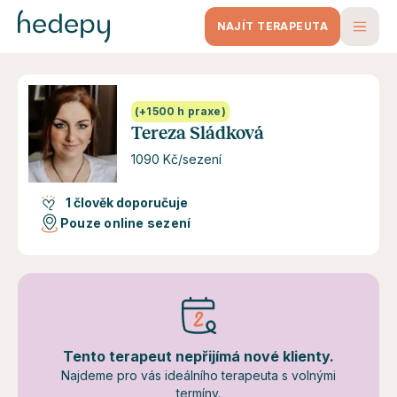
NAJÍT TERAPEUTA
(+1500 h praxe)
Tereza Sládková
1090 Kč/sezení
1 člověk doporučuje
Pouze online sezení
Tento terapeut nepřijímá nové klienty.
Najdeme pro vás ideálního terapeuta s volnými
termíny.