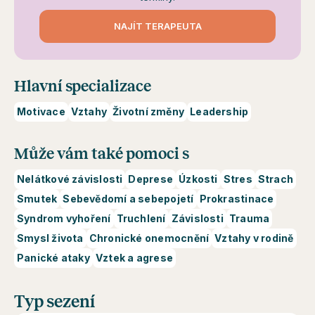
NAJÍT TERAPEUTA
Hlavní specializace
Motivace
Vztahy
Životní změny
Leadership
Může vám také pomoci s
Nelátkové závislosti
Deprese
Úzkosti
Stres
Strach
Smutek
Sebevědomí a sebepojetí
Prokrastinace
Syndrom vyhoření
Truchlení
Závislosti
Trauma
Smysl života
Chronické onemocnění
Vztahy v rodině
Panické ataky
Vztek a agrese
Typ sezení