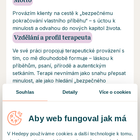
Provázím klienty na cestě k „bezpečnému
pokračování vlastního příběhu“ – s úctou k
minulosti a odvahou do nových kapitol života.
Vzdělání a profil terapeuta
Ve své práci propojuji terapeutické provázení s
tím, co mě dlouhodobě formuje – láskou k
příběhům, psaní, přírodě a autentickým
setkáním. Terapii nevnímám jako snahu přepsat
minulost, ale jako hledání „bezpečného
pokračování vlastního příběhu“. Klientům
Souhlas
Detaily
Více o cookies
nabízím svou plnou přítomnost, oporu a
respekt k jejich jedinečné cestě. Bez
univerzálních návodů, s důvěrou, že každý
Aby web fungoval jak má
člověk může objevit vlastní způsob, jak žít svůj
život pravdivěji, svobodněji a s větší laskavostí k
sobě.
V Hedepy používáme cookies a další technologie k tomu,