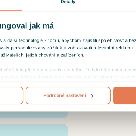
Detaily
Pětiletý terapeutic
Oddysea, akredit
ungoval jak má
Kurz ACT, terapie p
 další technologie k tomu, abychom zajistili spolehlivost a be
ovaly personalizovaný zážitek a zobrazovali relevantní reklamu.
Krizová intervence
ivatelích, jejich chování a zařízeních.
ut vše”, toto přijímáte a souhlasíte s tím, že tyto informace bude
mi analytiku našich stránek nebo provozovateli reklamních systém
jejich užívání
.
 na věc. Podporující. Paní
tanoveným cílem, dokáže
Podrobné nastavení
bytečně v terapii.