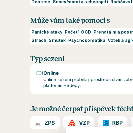
Deprese
Sebevědomí a sebepojetí
Rodičovst
Může vám také pomoci s
Panické ataky
Početí
OCD
Prenatální a post
Strach
Smutek
Psychosomatika
Vztek a ag
Typ sezení
Online
Online sezení probíhají prostřednictvím z
platformě Hedepy.
Je možné čerpat příspěvek těcht
ZPŠ
VZP
RBP