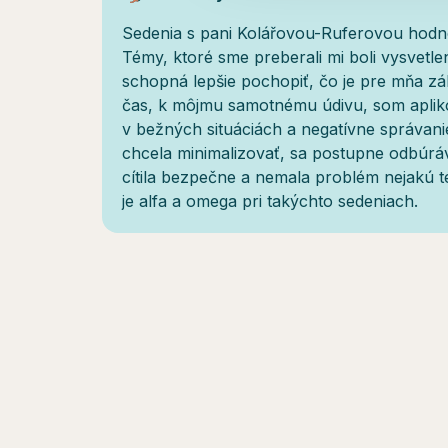
Sedenia s pani Kolářovou-Ruferovou hodno
Témy, ktoré sme preberali mi boli vysvetle
schopná lepšie pochopiť, čo je pre mňa zá
čas, k môjmu samotnému údivu, som aplik
v bežných situáciách a negatívne správani
chcela minimalizovať, sa postupne odbúrá
cítila bezpečne a nemala problém nejakú 
je alfa a omega pri takýchto sedeniach.