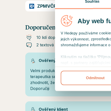
Souhlas
ZPMVČR
Aby web f
Doporučení od klientů
V Hedepy používáme cookies a
10 lidí doporučuje
jejich výkonnost, zprostředk
2 textová doporučení
shromažďujeme informace o už
Kliknutím na tlačítko “Přijmo
Ověřený klient
např. s partnery zajišťující
přehled cookies a
podmínky 
Velmi produktivní sezení. Objektivní náhled
terapeutka se snaží terapii vést s jasně s
Odmítnout
zhodnotit, že už není dále nutná a nedrží z
Doporučiji
Ověřený klient