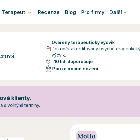
Terapeuti
Recenze
Blog
Pro firmy
Další
Ověřený terapeutický výcvik
Dokončil akreditovaný psychoterapeutick
výcvik.
erová
10 lidí doporučuje
Pouze online sezení
ové klienty.
 s volnými termíny.
Motto