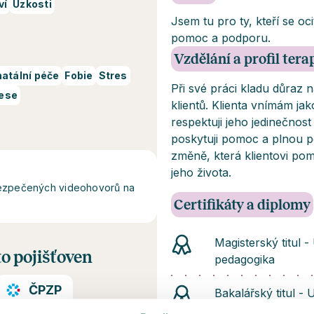
ví
Úzkosti
Jsem tu pro ty, kteří se o
pomoc a podporu.
Vzdělání a profil ter
natální péče
Fobie
Stres
Při své práci kladu důraz 
rese
klientů. Klienta vnímám jak
respektuji jeho jedinečnos
poskytuji pomoc a plnou 
změně, která klientovi pom
jeho života.
abezpečených videohovorů na
Certifikáty a diplomy
Magisterský titul 
o pojišťoven
pedagogika
ČPZP
Bakalářský titul -
Vychovatelství