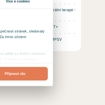
Více o cookies
ký výcvik v kognitivně behaviorální terapii -
ováno ČLS JEP
řijetí a odhodlání - Institut ACT+
zpečnost stránek, sledovaly
 Za tímto účelem
 - Zřetel s.r.o., akreditováno MPSV
me sdílet se třetími stranami,
ů. Projděte si podrobný
Přijmout vše