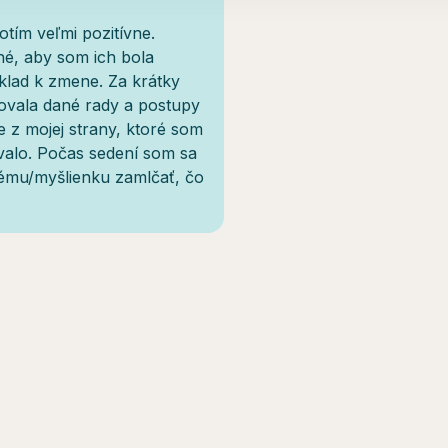
tím veľmi pozitívne.
né, aby som ich bola
klad k zmene. Za krátky
ovala dané rady a postupy
e z mojej strany, ktoré som
valo. Počas sedení som sa
tému/myšlienku zamlčať, čo