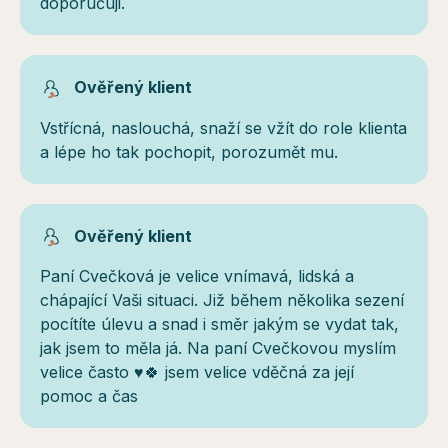
doporučuji.
Ověřený klient
Vstřícná, naslouchá, snaží se vžít do role klienta
a lépe ho tak pochopit, porozumět mu.
Ověřený klient
Paní Cvečková je velice vnímavá, lidská a
chápající Vaši situaci. Již během několika sezení
pocítíte úlevu a snad i směr jakým se vydat tak,
jak jsem to měla já. Na paní Cvečkovou myslím
velice často ♥️🍀 jsem velice vděčná za její
pomoc a čas