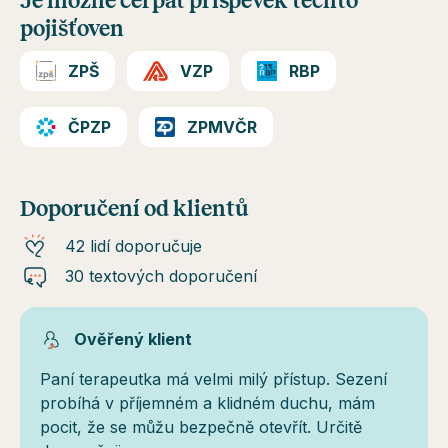
Je možné čerpat příspěvek těchto
pojišťoven
ZPŠ
VZP
RBP
ČPZP
ZPMVČR
Doporučení od klientů
42 lidí doporučuje
30 textových doporučení
Ověřený klient
Paní terapeutka má velmi milý přístup. Sezení
probíhá v příjemném a klidném duchu, mám
pocit, že se můžu bezpečně otevřít. Určitě