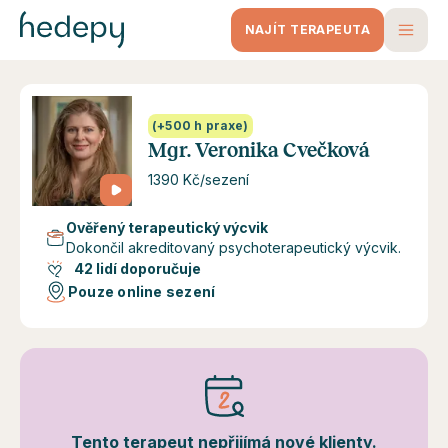
NAJÍT TERAPEUTA
(+500 h praxe)
Mgr. Veronika Cvečková
1390 Kč/sezení
Ověřený terapeutický výcvik
Dokončil akreditovaný psychoterapeutický výcvik.
42 lidí doporučuje
Pouze online sezení
Tento terapeut nepřijímá nové klienty.