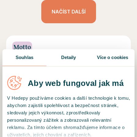
NAČÍST DALŠÍ
Motto
Souhlas
Detaily
Více o cookies
"Víc radosti, méně obav. Víc soucitu, méně
kritiky. Víc pocitu štěstí, méně stresu. Víc lásky,
méně nenávisti" (Roy Bennett). K tomu, abyste
Aby web fungoval jak má
si odnesli do svého života to, co potřebujete,
většinou stačí jen několik sezení.
Vzdělání a profil terapeuta
V Hedepy používáme cookies a další technologie k tomu,
abychom zajistili spolehlivost a bezpečnost stránek,
Věřím, že úkolem psychoterapie je vytvořit
sledovaly jejich výkonnost, zprostředkovaly
bezpečný prostor, ve kterém se můžete plně
personalizovaný zážitek a zobrazovali relevantní
spojit se svojí jedinečností a hodnotou, kde se
reklamu. Za tímto účelem shromažďujeme informace o
můžete vidět se soucitem, přijetím a láskou k
uživatelích, jejich chování a zařízeních.