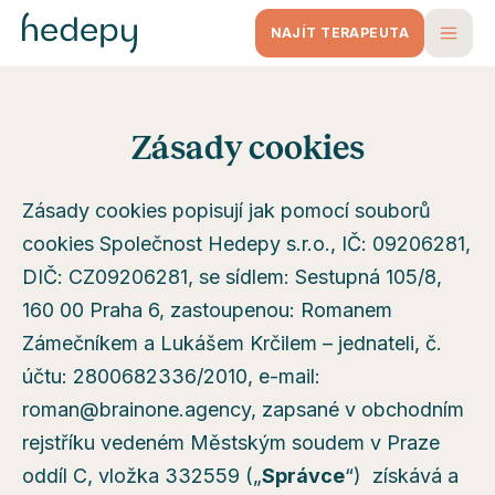
NAJÍT TERAPEUTA
Zásady cookies
Zásady cookies popisují jak pomocí souborů
cookies Společnost Hedepy s.r.o., IČ: 09206281,
DIČ: CZ09206281, se sídlem: Sestupná 105/8,
160 00 Praha 6, zastoupenou: Romanem
Zámečníkem a Lukášem Krčilem – jednateli, č.
účtu: 2800682336/2010, e-mail:
roman@brainone.agency, zapsané v obchodním
rejstříku vedeném Městským soudem v Praze
oddíl C, vložka 332559 („
Správce
“) získává a