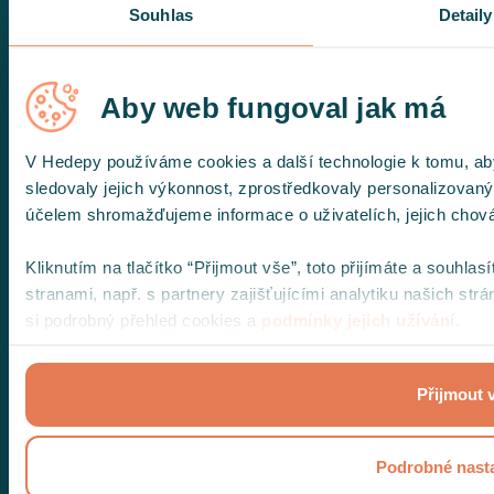
Co je psychoterapie?
Souhlas
Detaily
Jak probíhá první sezení?
Aby web fungoval jak má
Párová terapie
Mohlo by vás zajímat
V Hedepy používáme cookies a další technologie k tomu, abyc
sledovaly jejich výkonnost, zprostředkovaly personalizovaný 
účelem shromažďujeme informace o uživatelích, jejich chová
Ceník
Kliknutím na tlačítko “Přijmout vše”, toto přijímáte a souhlas
Hedepy+ plán
stranami, např. s partnery zajišťujícími analytiku našich st
si podrobný přehled cookies a
podmínky jejich užívání
.
Terapie na pojišťovnu
Ostatní
Přijmout 
Pro psychoterapeuty
Podrobné nast
Kariéra