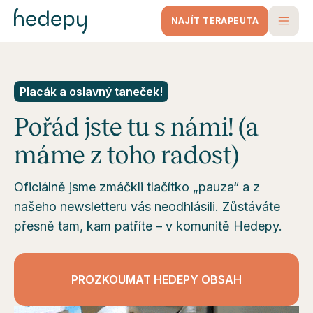
NAJÍT TERAPEUTA
Placák a oslavný taneček!
Pořád jste tu s námi! (a
máme z toho radost)
Oficiálně jsme zmáčkli tlačítko „pauza“ a z
našeho newsletteru vás neodhlásili. Zůstáváte
přesně tam, kam patříte – v komunitě Hedepy.
PROZKOUMAT HEDEPY OBSAH