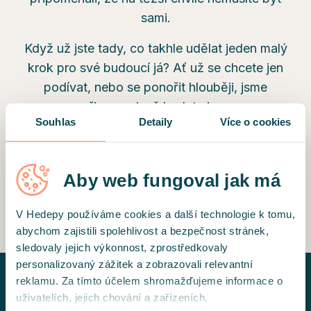
sami.
Když už jste tady, co takhle udělat jeden malý
krok pro své budoucí já? Ať už se chcete jen
podívat, nebo se ponořit hlouběji, jsme
připraveni, až budete i vy.
Souhlas
Detaily
Více o cookies
NAJÍT TERAPEUTA
Aby web fungoval jak má
ZAREZERVOVAT SI SEZENÍ
V Hedepy používáme cookies a další technologie k tomu,
abychom zajistili spolehlivost a bezpečnost stránek,
sledovaly jejich výkonnost, zprostředkovaly
personalizovaný zážitek a zobrazovali relevantní
reklamu. Za tímto účelem shromažďujeme informace o
uživatelích, jejich chování a zařízeních.