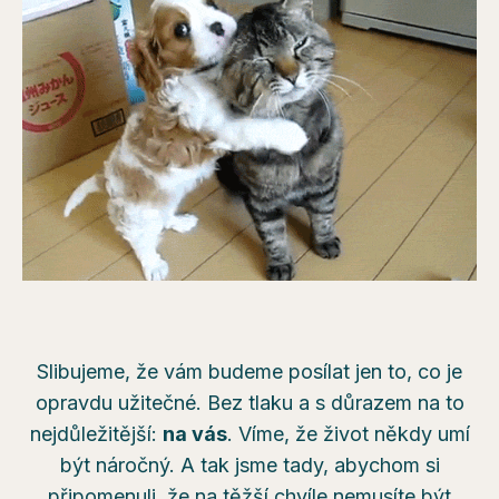
Slibujeme, že vám budeme posílat jen to, co je
opravdu užitečné. Bez tlaku a s důrazem na to
nejdůležitější:
na vás
. Víme, že život někdy umí
být náročný. A tak jsme tady, abychom si
připomenuli, že na těžší chvíle nemusíte být