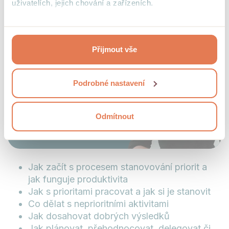
Videolekce
uživatelích, jejich chování a zařízeních.
Stanovení priorit
Kliknutím na tlačítko “Přijmout vše”, toto přijímáte a
Daniel Gamrot
souhlasíte s tím, že tyto informace budeme sdílet se
Přijmout vše
třetími stranami, např. s partnery zajišťujícími analytiku
našich stránek nebo provozovateli reklamních systémů.
Projděte si podrobný přehled cookies a
podmínky jejich
Podrobné nastavení
užívání
.
Odmítnout
24 minut
Jak začít s procesem stanovování priorit a
jak funguje produktivita
Jak s prioritami pracovat a jak si je stanovit
Co dělat s neprioritními aktivitami
Jak dosahovat dobrých výsledků
Jak plánovat, přehodnocovat, delegovat či