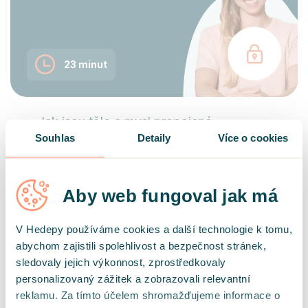
23 minut
Jak jsou tělo a mysl propojené
Co je to interocepce a k čemu ji můžeme
Souhlas
Detaily
Více o cookies
využít
V jaké chvíli vzniká problém mezi propojením
těla a mysli
Aby web fungoval jak má
Co se v našem těle v různých situacích děje
Jak znovu propojit tělo a mysl
V Hedepy používáme cookies a další technologie k tomu,
abychom zajistili spolehlivost a bezpečnost stránek,
Zobrazit celé
sledovaly jejich výkonnost, zprostředkovaly
personalizovaný zážitek a zobrazovali relevantní
reklamu. Za tímto účelem shromažďujeme informace o