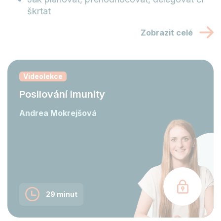
škrtat
Zobrazit celé
Videolekce
Posilování imunity
Andrea Mokrejšová
29 minut