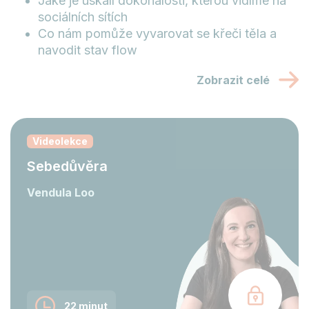
Jaké je úskalí dokonalosti, kterou vidíme na
sociálních sítích
Co nám pomůže vyvarovat se křeči těla a
navodit stav flow
Zobrazit celé
Videolekce
Sebedůvěra
Vendula Loo
22 minut