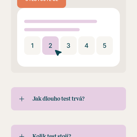
Jak dlouho test trvá?
Kolik test stojí?