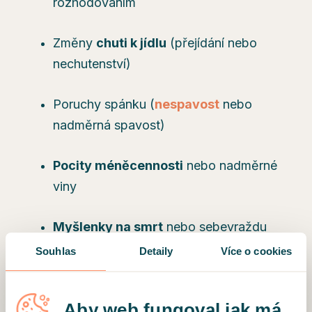
rozhodováním
Změny
chuti k jídlu
(přejídání nebo
nechutenství)
Poruchy spánku (
nespavost
nebo
nadměrná spavost)
Pocity méněcennosti
nebo nadměrné
viny
Myšlenky na smrt
nebo sebevraždu
Souhlas
Detaily
Více o cookies
Někdy se mohou objevit příznaky mánie i
deprese
současně – tomu se říká smíšená
Aby web fungoval jak má