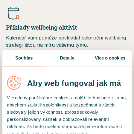
Příklady wellbeing aktivit
Kalendář vám pomůže poskládat celoroční wellbeing
strategii šitou na míru vašemu týmu.
Souhlas
Detaily
Více o cookies
STÁHNOUT KALENDÁŘ
Aby web fungoval jak má
V Hedepy používáme cookies a další technologie k tomu,
Už se vám někdy stalo, že vás
abychom zajistili spolehlivost a bezpečnost stránek,
Den wellbeingu překvapil,
sledovaly jejich výkonnost, zprostředkovaly
personalizovaný zážitek a zobrazovali relevantní
když nastal?
reklamu. Za tímto účelem shromažďujeme informace o
uživatelích, jejich chování a zařízeních.